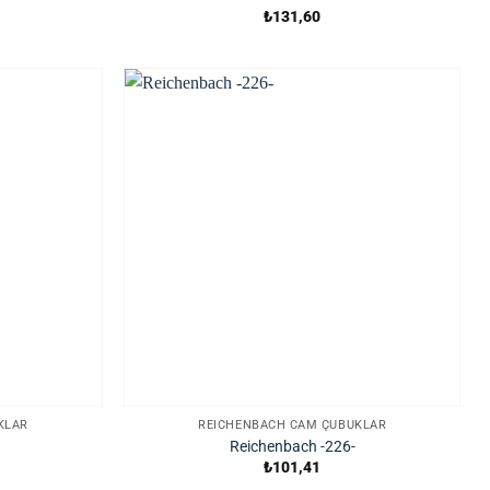
₺
131,60
KLAR
REICHENBACH CAM ÇUBUKLAR
Reichenbach -226-
₺
101,41