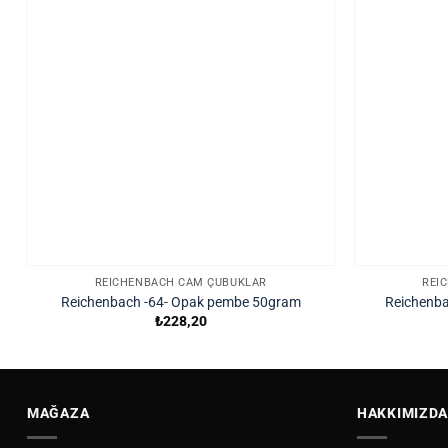
REICHENBACH CAM ÇUBUKLAR
REI
Reichenbach -64- Opak pembe 50gram
Reichenb
₺
228,20
MAĞAZA
HAKKIMIZDA