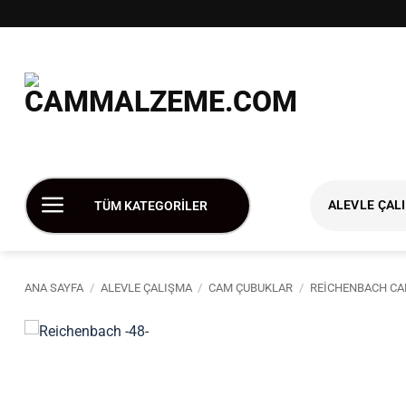
İçeriğe
atla
ALEVLE ÇAL
TÜM KATEGORİLER
ANA SAYFA
/
ALEVLE ÇALIŞMA
/
CAM ÇUBUKLAR
/
REICHENBACH CA