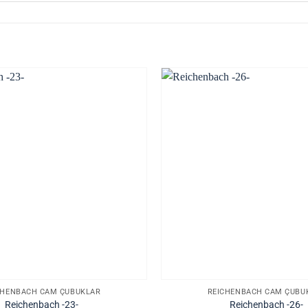
CHENBACH CAM ÇUBUKLAR
REICHENBACH CAM ÇUBU
Reichenbach -23-
Reichenbach -26-