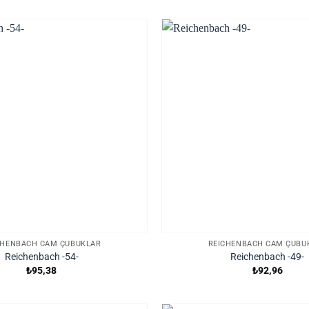
CHENBACH CAM ÇUBUKLAR
REICHENBACH CAM ÇUBU
Reichenbach -54-
Reichenbach -49-
₺
95,38
₺
92,96