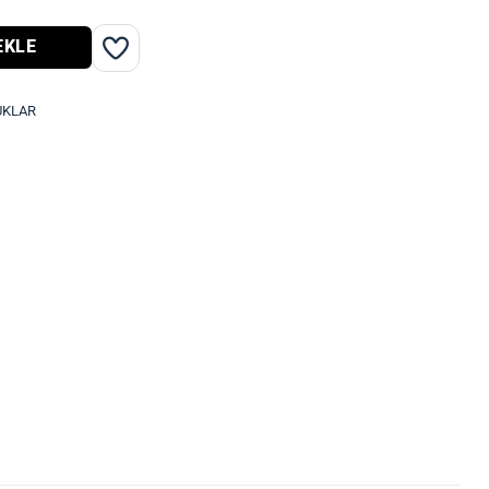
EKLE
UKLAR