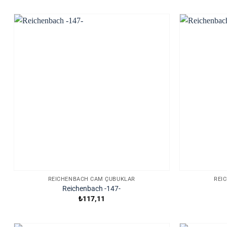
REICHENBACH CAM ÇUBUKLAR
REI
Reichenbach -147-
₺
117,11