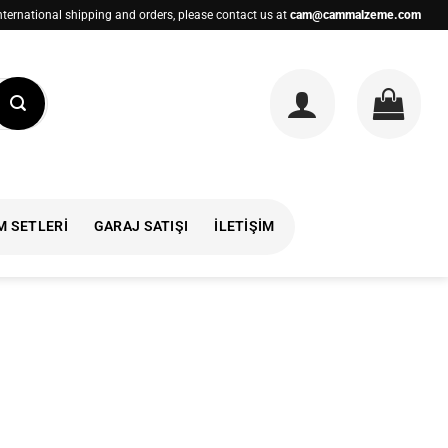
nternational shipping and orders, please contact us at
cam@cammalzeme.com
M SETLERI
GARAJ SATIŞI
İLETIŞIM