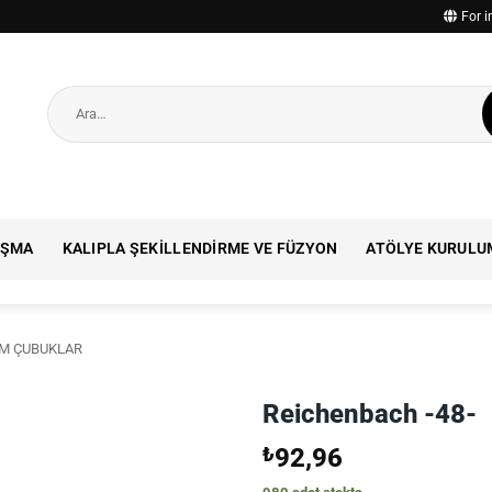
For i
Ara:
IŞMA
KALIPLA ŞEKILLENDIRME VE FÜZYON
ATÖLYE KURULU
M ÇUBUKLAR
Reichenbach -48-
₺
92,96