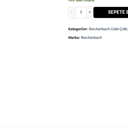
980 adet stokta
Reichenbach -48- adet
SEPETE 
Kategoriler:
Reichenbach CAM ÇUB
Marka:
Reichenbach