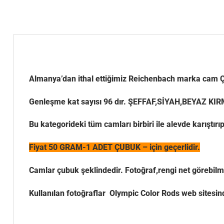
Almanya’dan ithal ettiğimiz Reichenbach marka cam 
Genleşme kat sayısı 96 dır. ŞEFFAF,SİYAH,BEYAZ KIRMIZ
Bu kategorideki tüm camları birbiri ile alevde karıştırıp
Fiyat 50 GRAM-1 ADET ÇUBUK – için geçerlidir.
Camlar çubuk şeklindedir. Fotoğraf,rengi net görebilmen
Kullanılan fotoğraflar Olympic Color Rods web sitesind