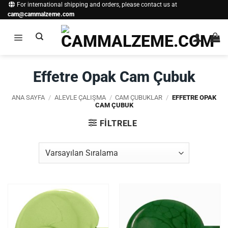
İçeriğe
For international shipping and orders, please contact us at
cam@cammalzeme.com
atla
Effetre Opak Cam Çubuk
ANA SAYFA
/
ALEVLE ÇALIŞMA
/
CAM ÇUBUKLAR
/
EFFETRE OPAK
CAM ÇUBUK
FILTRELE