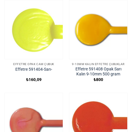
EFFETRE OPAK CAM ÇUBUK
9-10MM KALIN EFFETRE ÇUBUKLAR
Effetre 591408 Opak Sarı
Effetre 591404-Sarı-
Kalın 9-10mm 500 gram
₺
160,09
₺
800