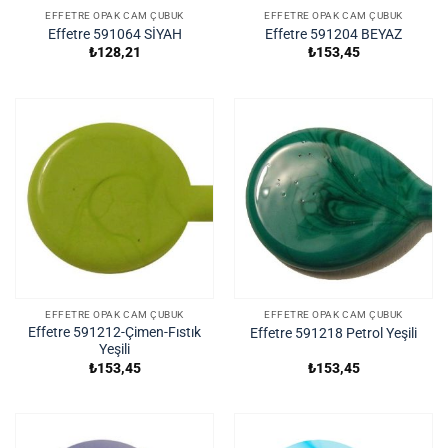
EFFETRE OPAK CAM ÇUBUK
EFFETRE OPAK CAM ÇUBUK
Effetre 591064 SİYAH
Effetre 591204 BEYAZ
₺
128,21
₺
153,45
EFFETRE OPAK CAM ÇUBUK
EFFETRE OPAK CAM ÇUBUK
Effetre 591212-Çimen-Fıstık
Effetre 591218 Petrol Yeşili
Yeşili
₺
153,45
₺
153,45