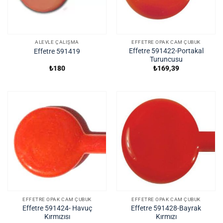
ALEVLE ÇALIŞMA
EFFETRE OPAK CAM ÇUBUK
Effetre 591422-Portakal
Effetre 591419
Turuncusu
₺
180
₺
169,39
EFFETRE OPAK CAM ÇUBUK
EFFETRE OPAK CAM ÇUBUK
Effetre 591424- Havuç
Effetre 591428-Bayrak
Kırmızısı
Kırmızı