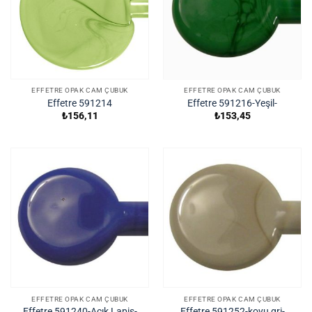
EFFETRE OPAK CAM ÇUBUK
EFFETRE OPAK CAM ÇUBUK
Effetre 591214
Effetre 591216-Yeşil-
₺
156,11
₺
153,45
EFFETRE OPAK CAM ÇUBUK
EFFETRE OPAK CAM ÇUBUK
Effetre 591240-Açık Lapis-
Effetre 591252-koyu gri-