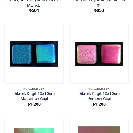
METAL-
ml
₺
504
₺
350
MALZEMELER
MALZEMELER
Dikroik Kağıt 10x10cm
Dikroik Kağıt 10x10cm
Magenta+Yeşil
Pembe+Yeşil
₺
1.200
₺
1.200