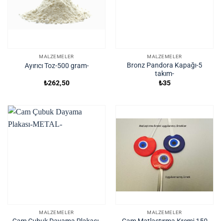
MALZEMELER
MALZEMELER
Bronz Pandora Kapağı-5
Ayırıcı Toz-500 gram-
takım-
₺
262,50
₺
35
MALZEMELER
MALZEMELER
Cam Çubuk Dayama Plakası-
Cam Matlaştırma Kremi 150