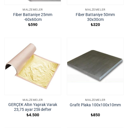
MALZEMELER
MALZEMELER
Fiber Battaniye 25mm
Fiber Battaniye 50mm
-60x60cm
30x30cm
₺
590
₺
320
MALZEMELER
MALZEMELER
GERÇEK Altın Yaprak Varak
Grafit Plaka 100x100x10mm
23,75 ayar 25li defter
₺
4.500
₺
850