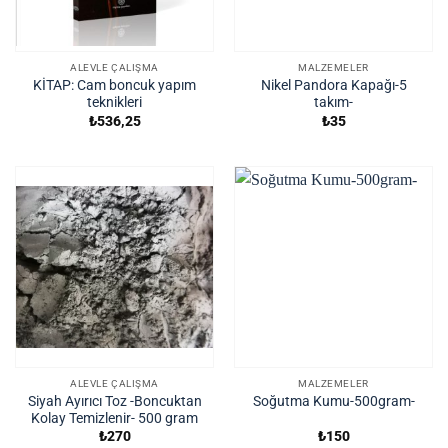
ALEVLE ÇALIŞMA
MALZEMELER
KİTAP: Cam boncuk yapım
Nikel Pandora Kapağı-5
teknikleri
takım-
₺
536,25
₺
35
ALEVLE ÇALIŞMA
MALZEMELER
Siyah Ayırıcı Toz -Boncuktan
Soğutma Kumu-500gram-
Kolay Temizlenir- 500 gram
₺
270
₺
150