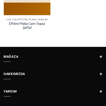
COE 104 EFFETRE PLAKA CAMLAR
Effetre Plaka Cam Topaz
Şeffaf
MAĞAZA
HAKKIMIZDA
YARDIM