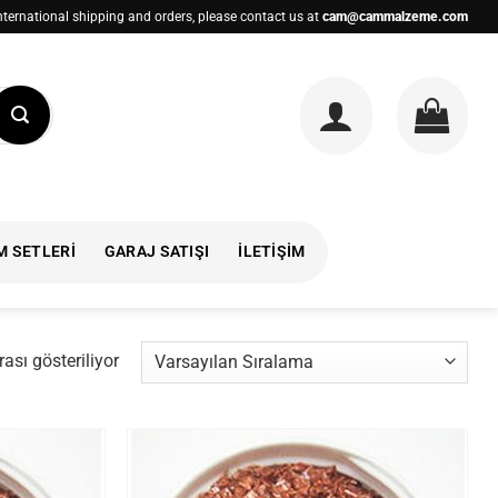
nternational shipping and orders, please contact us at
cam@cammalzeme.com
M SETLERI
GARAJ SATIŞI
İLETIŞIM
ası gösteriliyor