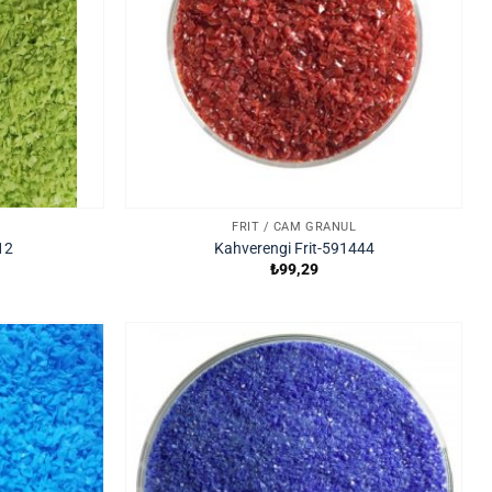
FRIT / CAM GRANÜL
212
Kahverengi Frit-591444
₺
99,29