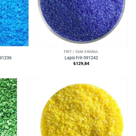
FRIT / CAM GRANÜL
591236
Lapis Frit-591242
₺
129,84