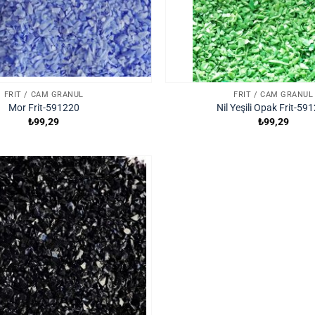
FRIT / CAM GRANÜL
FRIT / CAM GRANÜL
Mor Frit-591220
Nil Yeşili Opak Frit-59
₺
99,29
₺
99,29