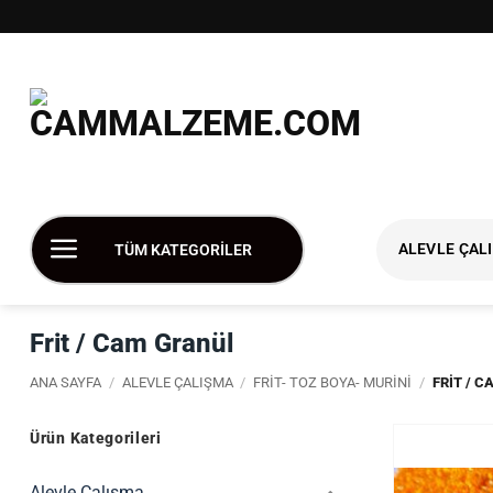
İçeriğe
atla
ALEVLE ÇAL
TÜM KATEGORİLER
Frit / Cam Granül
ANA SAYFA
/
ALEVLE ÇALIŞMA
/
FRIT- TOZ BOYA- MURINI
/
FRIT / 
Ürün Kategorileri
Alevle Çalışma