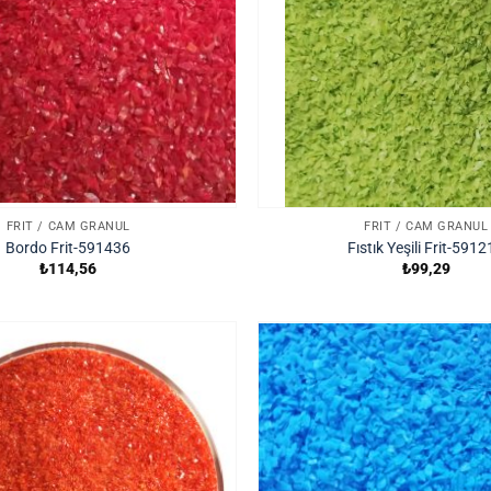
FRIT / CAM GRANÜL
FRIT / CAM GRANÜL
Bordo Frit-591436
Fıstık Yeşili Frit-591
₺
114,56
₺
99,29