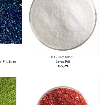
FRIT / CAM GRANÜL
tılı Frit 2mm
Beyaz Frit
₺
99,29