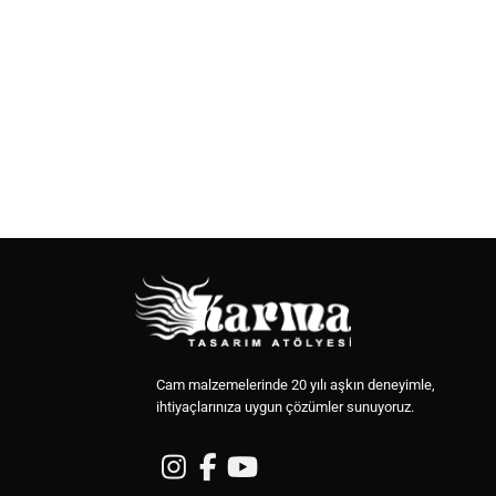
Cam malzemelerinde 20 yılı aşkın deneyimle,
ihtiyaçlarınıza uygun çözümler sunuyoruz.