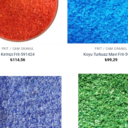
FRIT / CAM GRANÜL
FRIT / CAM GRANÜL
Kırmızı Frit-591424
Koyu Turkuaz Mavi Frit-
₺
114,56
₺
99,29