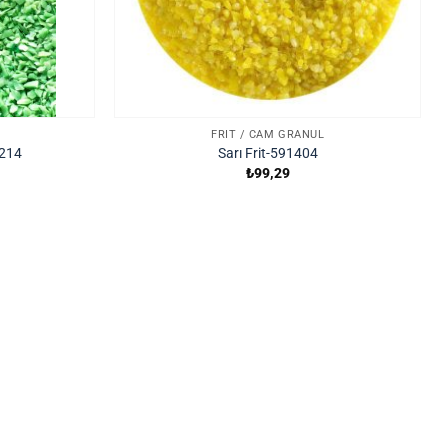
FRIT / CAM GRANÜL
1214
Sarı Frit-591404
₺
99,29