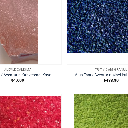
ALEVLE ÇALIŞMA
FRIT / CAM GRANÜL
şı / Aventurin Kahverengi Kaya
Altın Taşı / Aventurin Mavi Işıl
₺
1.600
₺
488,80