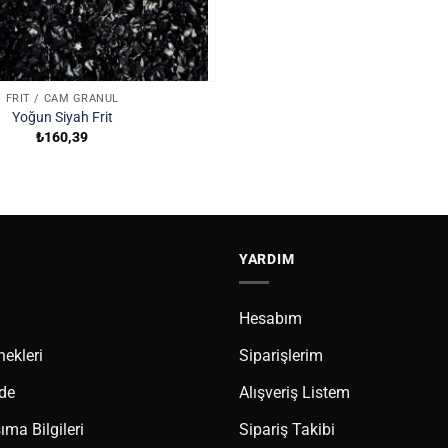
FRIT / CAM GRANÜL
Yoğun Siyah Frit
₺
160,39
YARDIM
Hesabım
ekleri
Siparişlerim
ade
Alışveriş Listem
ma Bilgileri
Sipariş Takibi