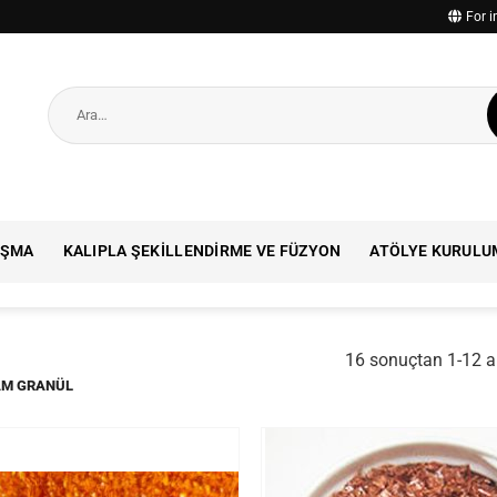
For i
Ara:
IŞMA
KALIPLA ŞEKILLENDIRME VE FÜZYON
ATÖLYE KURULU
16 sonuçtan 1-12 ar
CAM GRANÜL