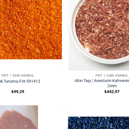
FRIT / CAM GRANÜL
FRIT / CAM GRANÜL
Altın Taşı / Aventurin Kahverengi 
ık Turuncu Frit-591412
2mm
₺
99,29
₺
442,97