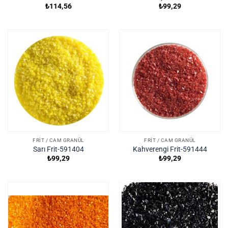
₺
114,56
₺
99,29
FRIT / CAM GRANÜL
FRIT / CAM GRANÜL
Sarı Frit-591404
Kahverengi Frit-591444
₺
99,29
₺
99,29