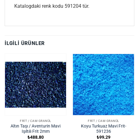
Katalogdaki renk kodu 591204 tür.
İLGILI ÜRÜNLER
FRIT / CAM GRANÜL
FRIT / CAM GRANÜL
Altın Taşı / Aventurin Mavi
Koyu Turkuaz Mavi Frit-
Işıltılı Frit 2mm
591236
₺
488,80
₺
99,29