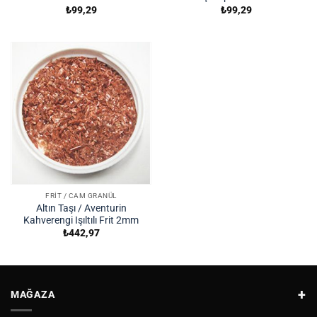
₺
99,29
₺
99,29
FRIT / CAM GRANÜL
Altın Taşı / Aventurin
Kahverengi Işıltılı Frit 2mm
₺
442,97
MAĞAZA