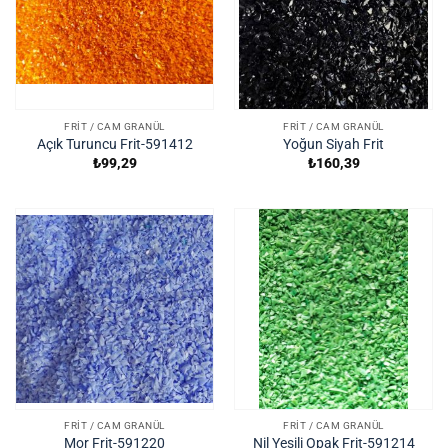
FRIT / CAM GRANÜL
FRIT / CAM GRANÜL
Açık Turuncu Frit-591412
Yoğun Siyah Frit
₺
99,29
₺
160,39
FRIT / CAM GRANÜL
FRIT / CAM GRANÜL
Mor Frit-591220
Nil Yeşili Opak Frit-591214