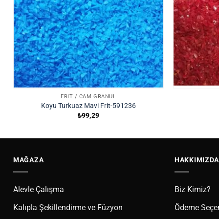
FRIT / CAM GRANÜL
Koyu Turkuaz Mavi Frit-591236
₺
99,29
MAĞAZA
HAKKIMIZDA
Alevle Çalışma
Biz Kimiz?
Kalıpla Şekillendirme ve Füzyon
Ödeme Seçen