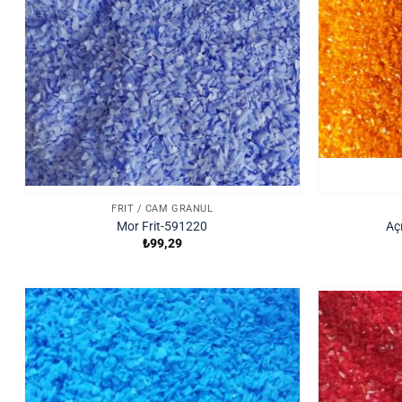
FRIT / CAM GRANÜL
Mor Frit-591220
Aç
₺
99,29