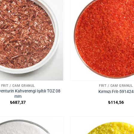
FRIT / CAM GRANÜL
FRIT / CAM GRANÜL
venturin Kahverengi Işıltılı TOZ 08
Kırmızı Frit-591424
mm
₺
687,37
₺
114,56