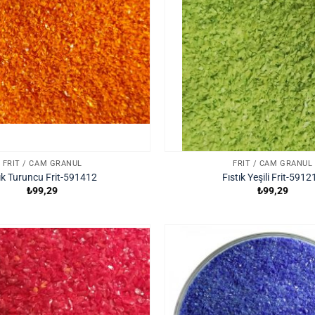
FRIT / CAM GRANÜL
FRIT / CAM GRANÜL
ık Turuncu Frit-591412
Fıstık Yeşili Frit-5912
₺
99,29
₺
99,29