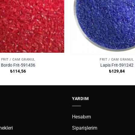
FRIT / CAM GRANÜL
FRIT / CAM GRANÜL
Bordo Frit-591436
Lapis Frit-591242
₺
114,56
₺
129,84
YARDIM
Hesabım
ekleri
Siparişlerim