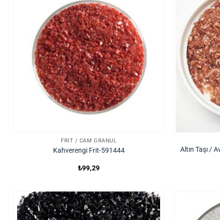
FRIT / CAM GRANÜL
Altın Taşı / A
Kahverengi Frit-591444
₺
99,29