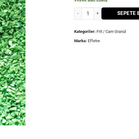
99846 adet stokta
Nil Yeşili Opak Frit-591214 adet
SEPETE 
Kategoriler:
Frit / Cam Granül
Marka:
Effetre