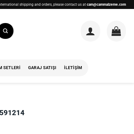
nternational shipping and orders, please contact us at
cam@cammalzeme.com
M SETLERI
GARAJ SATIŞI
İLETIŞIM
t-591214