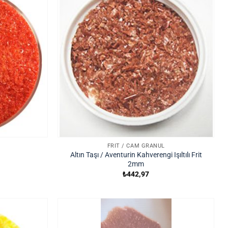
FRIT / CAM GRANÜL
Altın Taşı / Aventurin Kahverengi Işıltılı Frit
2mm
₺
442,97