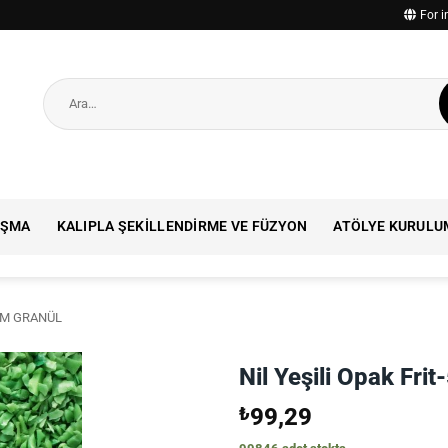
For i
Ara:
IŞMA
KALIPLA ŞEKILLENDIRME VE FÜZYON
ATÖLYE KURULU
CAM GRANÜL
Nil Yeşili Opak Fri
₺
99,29