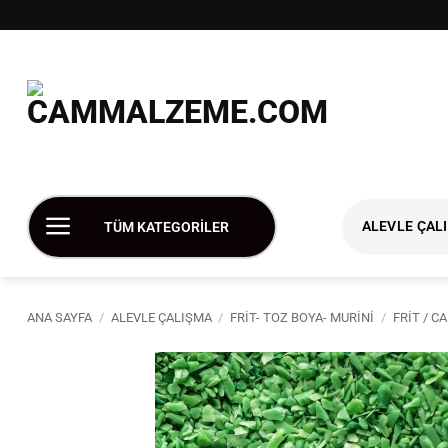
İçeriğe
atla
ALEVLE ÇAL
TÜM KATEGORİLER
ANA SAYFA
/
ALEVLE ÇALIŞMA
/
FRIT- TOZ BOYA- MURINI
/
FRIT / 