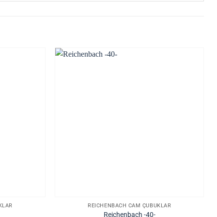
KLAR
REICHENBACH CAM ÇUBUKLAR
Reichenbach -40-