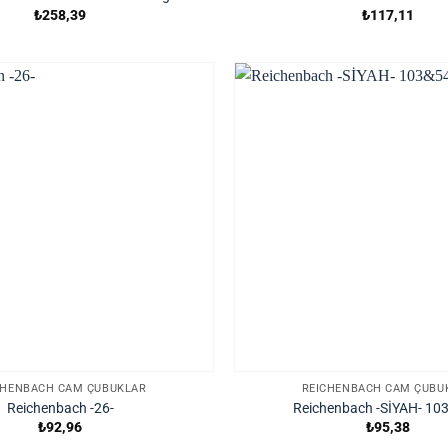
₺
258,39
₺
117,11
CHENBACH CAM ÇUBUKLAR
REICHENBACH CAM ÇUBU
Reichenbach -26-
Reichenbach -SİYAH- 10
₺
92,96
₺
95,38