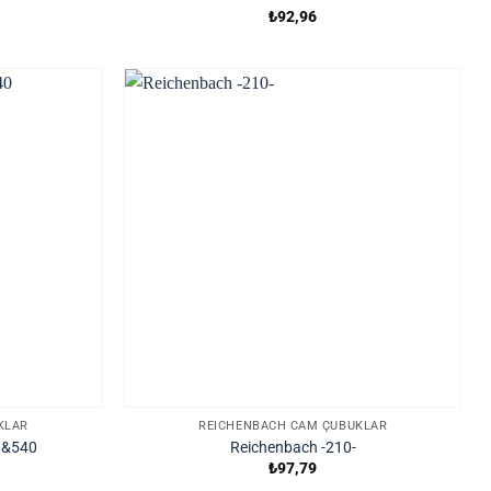
₺
92,96
KLAR
REICHENBACH CAM ÇUBUKLAR
3&540
Reichenbach -210-
₺
97,79