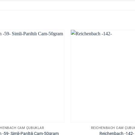
CHENBACH CAM ÇUBUKLAR
REICHENBACH CAM ÇUBU
 -59- Simli-Parıltılı Cam-50gram
Reichenbach -142-