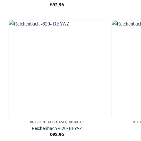
₺
92,96
REICHENBACH CAM ÇUBUKLAR
REI
Reichenbach -620- BEYAZ
₺
92,96