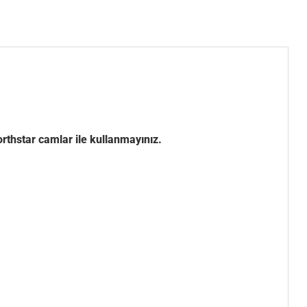
rthstar camlar ile kullanmayınız.