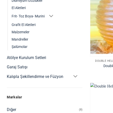
Didmiyum Gözlükler
El Aletleri
Frit- Toz Boya- Murini
Grafit El Aletleri
Malzemeler
Mandreller
Şalümolar
Atölye Kurulum Setleri
DOUBLE HEL
Doubl
Garaj Satışı
Kalıpla Şekillendirme ve Füzyon
Markalar
Diğer
(8)