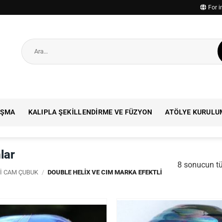
For i
Ara:
IŞMA
KALIPLA ŞEKILLENDIRME VE FÜZYON
ATÖLYE KURULU
lar
8 sonucun tü
LI CAM ÇUBUK
/
DOUBLE HELIX VE CIM MARKA EFEKTLI