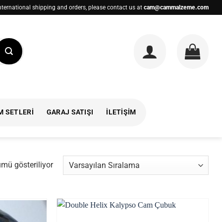
nternational shipping and orders, please contact us at
cam@cammalzeme.com
M SETLERI
GARAJ SATIŞI
İLETIŞIM
mü gösteriliyor