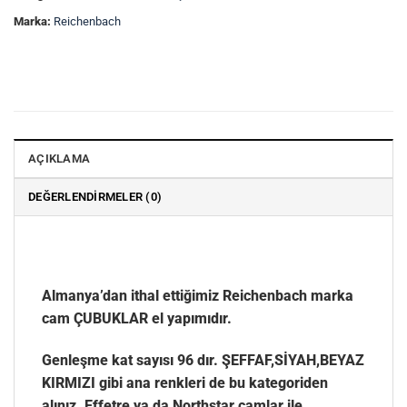
Marka:
Reichenbach
AÇIKLAMA
DEĞERLENDIRMELER (0)
Almanya’dan ithal ettiğimiz Reichenbach marka
cam ÇUBUKLAR el yapımıdır.
Genleşme kat sayısı 96 dır. ŞEFFAF,SİYAH,BEYAZ
KIRMIZI gibi ana renkleri de bu kategoriden
alınız. Effetre ya da Northstar camlar ile