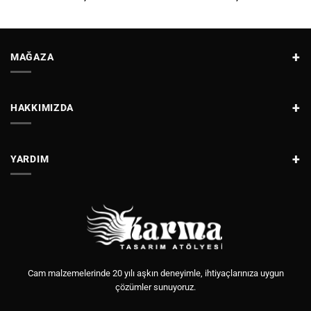
MAĞAZA
HAKKIMIZDA
YARDIM
Cam malzemelerinde 20 yılı aşkın deneyimle, ihtiyaçlarınıza uygun
çözümler sunuyoruz.