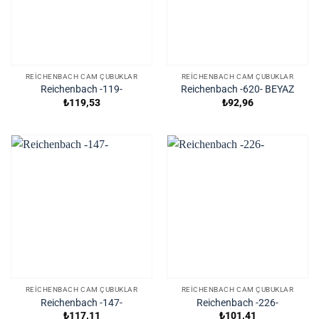
REICHENBACH CAM ÇUBUKLAR
REICHENBACH CAM ÇUBUKLAR
Reichenbach -119-
Reichenbach -620- BEYAZ
₺
119,53
₺
92,96
REICHENBACH CAM ÇUBUKLAR
REICHENBACH CAM ÇUBUKLAR
Reichenbach -147-
Reichenbach -226-
₺
117,11
₺
101,41