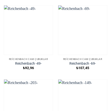
REICHENBACH CAM ÇUBUKLAR
REICHENBACH CAM ÇUBUKLAR
Reichenbach -49-
Reichenbach -69-
₺
92,96
₺
107,45