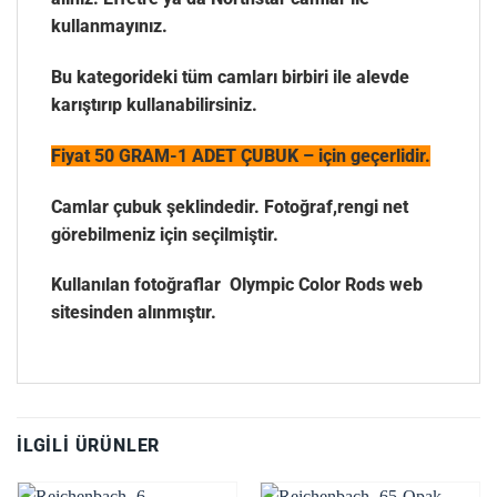
kullanmayınız.
Bu kategorideki tüm camları birbiri ile alevde
karıştırıp kullanabilirsiniz.
Fiyat 50 GRAM-1 ADET ÇUBUK – için geçerlidir.
Camlar çubuk şeklindedir. Fotoğraf,rengi net
görebilmeniz için seçilmiştir.
Kullanılan fotoğraflar Olympic Color Rods web
sitesinden alınmıştır.
İLGILI ÜRÜNLER