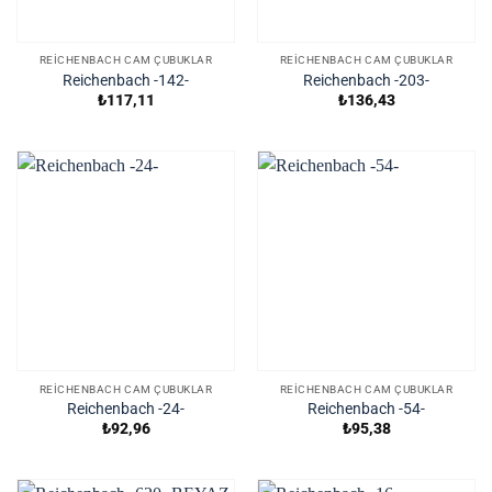
REICHENBACH CAM ÇUBUKLAR
REICHENBACH CAM ÇUBUKLAR
Reichenbach -142-
Reichenbach -203-
₺
117,11
₺
136,43
REICHENBACH CAM ÇUBUKLAR
REICHENBACH CAM ÇUBUKLAR
Reichenbach -24-
Reichenbach -54-
₺
92,96
₺
95,38