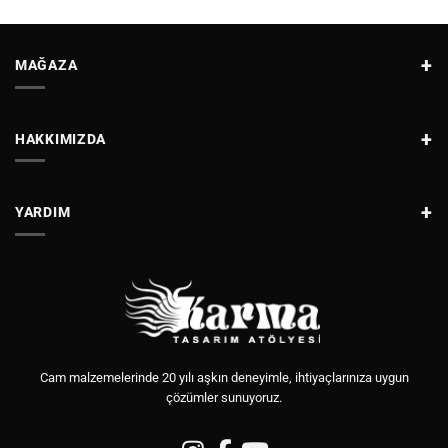
MAĞAZA
HAKKIMIZDA
YARDIM
Cam malzemelerinde 20 yılı aşkın deneyimle, ihtiyaçlarınıza uygun
çözümler sunuyoruz.