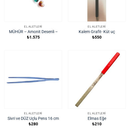
EL ALETLERI
EL ALETLERI
MÜHÜR – Amonit Desenli –
Kalem Grafit- Küt uç
₺
1.575
₺
550
EL ALETLERI
EL ALETLERI
Sivri ve DÜZ Uçlu Pens 16 cm
Elmas Eğe
₺
280
₺
210