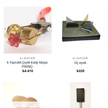
EL ALETLERI
EL ALETLERI
6 Yapraklı Çiçek Kalıp Maşa-
Üç ayak
PİRİNÇ-
₺
4.410
₺
320