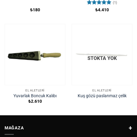
(1)
5 üzerinden
₺
180
₺
4.410
5
oy aldı
STOKTA YOK
EL ALETLERI
EL ALETLERI
Yuvarlak Boncuk Kalıbı
Kuş gözü paslanmaz çelik
₺
2.610
MAĞAZA