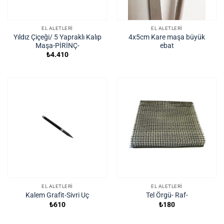
EL ALETLERI
EL ALETLERI
Yıldız Çiçeği/ 5 Yapraklı Kalıp
4x5cm Kare maşa büyük
Maşa-PİRİNÇ-
ebat
₺
4.410
EL ALETLERI
EL ALETLERI
Kalem Grafit-Sivri Uç
Tel Örgü- Raf-
₺
610
₺
180