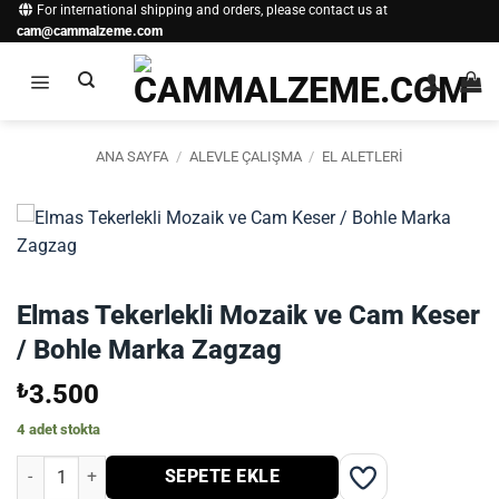
İçeriğe
For international shipping and orders, please contact us at
cam@cammalzeme.com
atla
ANA SAYFA
/
ALEVLE ÇALIŞMA
/
EL ALETLERI
Elmas Tekerlekli Mozaik ve Cam Keser
/ Bohle Marka Zagzag
₺
3.500
4 adet stokta
Elmas Tekerlekli Mozaik ve Cam Keser / Bohle Marka Zagzag adet
SEPETE EKLE