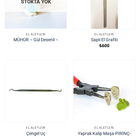
STOKTA YOK
EL ALETLERI
EL ALETLERI
MÜHÜR – Gül Desenli –
Saplı El Grafiti
₺
600
EL ALETLERI
EL ALETLERI
Çengel Uç
Yaprak Kalıp Maşa-PİRİNÇ-