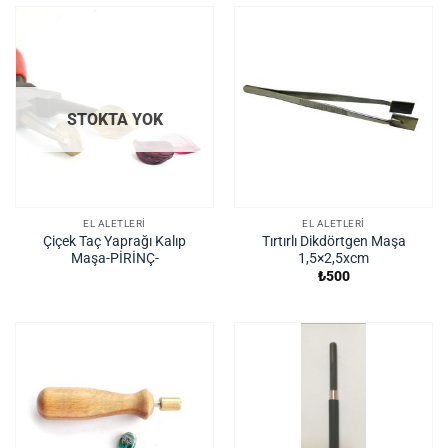
STOKTA YOK
EL ALETLERI
EL ALETLERI
Çiçek Taç Yaprağı Kalıp
Tırtırlı Dikdörtgen Maşa
Maşa-PİRİNÇ-
1,5×2,5xcm
₺
500