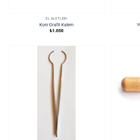
EL ALETLERI
Koni Grafit Kalem
Y
₺
1.050