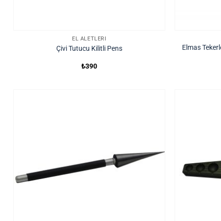
EL ALETLERI
Elmas Tekerl
Çivi Tutucu Kilitli Pens
₺
390