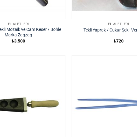
EL ALETLERI
EL ALETLERI
ekli Mozaik ve Cam Keser / Bohle
Tekli Yaprak / Çukur Şekil V
Marka Zagzag
₺
3.500
₺
720