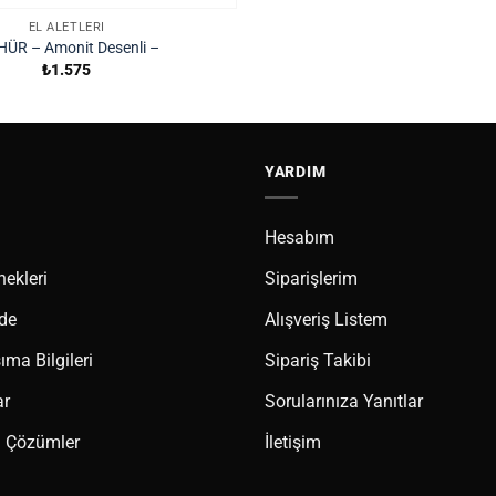
EL ALETLERI
ÜR – Amonit Desenli –
₺
1.575
YARDIM
Hesabım
ekleri
Siparişlerim
ade
Alışveriş Listem
ma Bilgileri
Sipariş Takibi
ar
Sorularınıza Yanıtlar
 Çözümler
İletişim