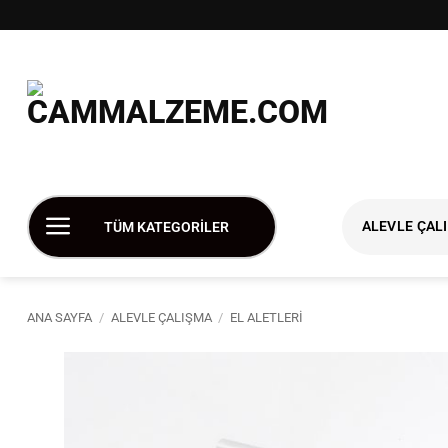
İçeriğe
atla
ALEVLE ÇAL
TÜM KATEGORİLER
ANA SAYFA
/
ALEVLE ÇALIŞMA
/
EL ALETLERI