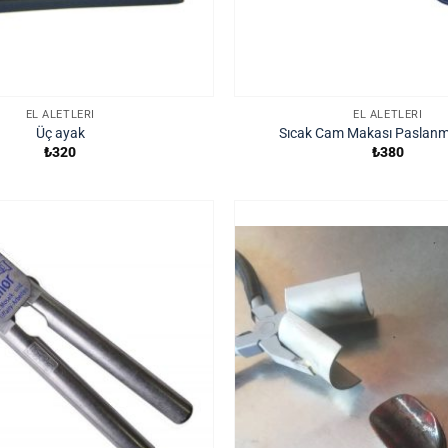
EL ALETLERI
EL ALETLERI
Üç ayak
Sıcak Cam Makası Paslanm
₺
320
₺
380