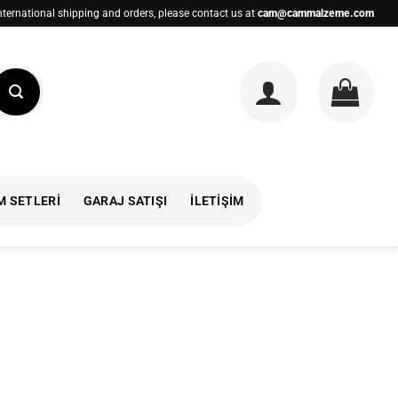
nternational shipping and orders, please contact us at
cam@cammalzeme.com
M SETLERI
GARAJ SATIŞI
İLETIŞIM