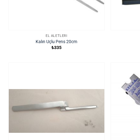
EL ALETLERI
Kalın Uçlu Pens 20cm
₺
335