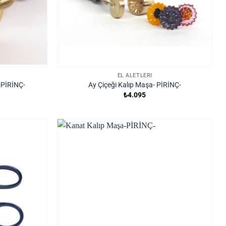
EL ALETLERI
-PİRİNÇ-
Ay Çiçeği Kalıp Maşa- PİRİNÇ-
₺
4.095