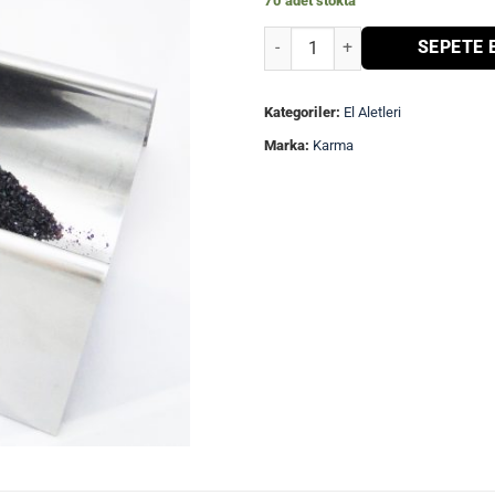
70 adet stokta
Frit Tepsisi adet
SEPETE 
Kategoriler:
El Aletleri
Marka:
Karma