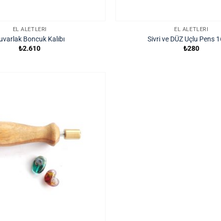
EL ALETLERI
EL ALETLERI
uvarlak Boncuk Kalıbı
Sivri ve DÜZ Uçlu Pens 
₺
2.610
₺
280