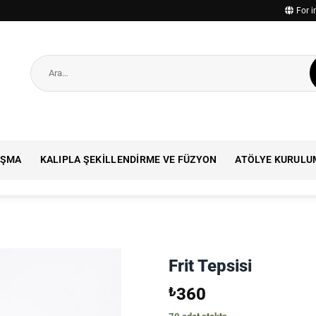
For i
Ara:
IŞMA
KALIPLA ŞEKILLENDIRME VE FÜZYON
ATÖLYE KURULU
Frit Tepsisi
₺
360