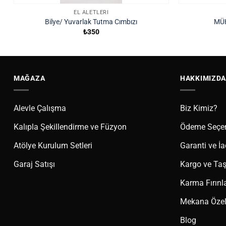
EL ALETLERI
Bilye/ Yuvarlak Tutma Cımbızı
MÜH
₺
350
MAĞAZA
HAKKIMIZDA
Alevle Çalışma
Biz Kimiz?
Kalıpla Şekillendirme ve Füzyon
Ödeme Seçen
Atölye Kurulum Setleri
Garanti ve İ
Garaj Satışı
Kargo ve Taşı
Karma Fırınl
Mekana Özel
Blog