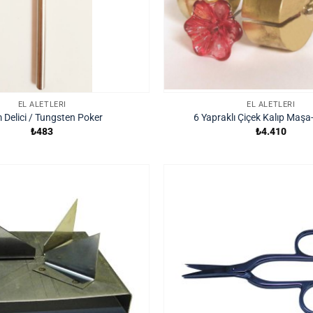
EL ALETLERI
EL ALETLERI
Delici / Tungsten Poker
6 Yapraklı Çiçek Kalıp Maşa
₺
483
₺
4.410