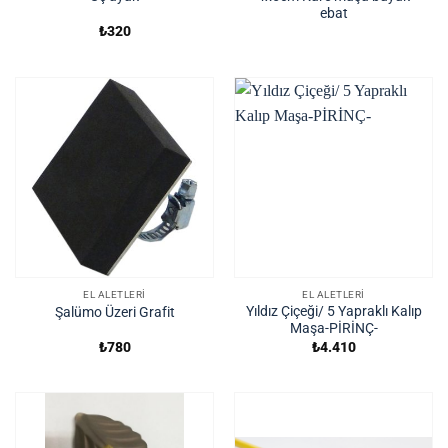
ebat
₺
320
EL ALETLERI
EL ALETLERI
Yıldız Çiçeği/ 5 Yapraklı Kalıp
Şalümo Üzeri Grafit
Maşa-PİRİNÇ-
₺
780
₺
4.410