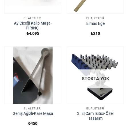
EL ALETLERI
EL ALETLERI
Ay Çiçeği Kalıp Maşa-
Elmas Eğe
PİRİNÇ-
₺
4.095
₺
210
STOKTA YOK
EL ALETLERI
EL ALETLERI
3. El Cam Isıtıcı- Özel
Geniş Ağızlı-Kare Maşa
Tasarım
₺
450