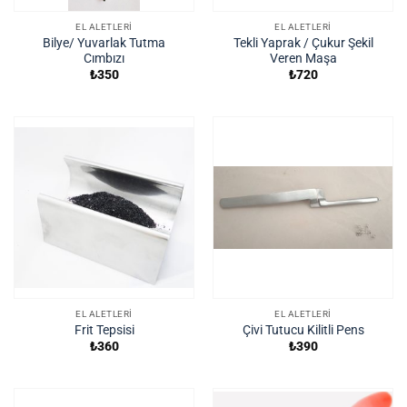
EL ALETLERI
EL ALETLERI
Bilye/ Yuvarlak Tutma
Tekli Yaprak / Çukur Şekil
Cımbızı
Veren Maşa
₺
350
₺
720
EL ALETLERI
EL ALETLERI
Frit Tepsisi
Çivi Tutucu Kilitli Pens
₺
360
₺
390