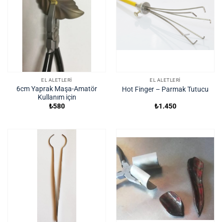
EL ALETLERI
EL ALETLERI
6cm Yaprak Maşa-Amatör
Hot Finger – Parmak Tutucu
Kullanım için
₺
580
₺
1.450