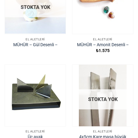
STOKTA YOK
EL ALETLERI
EL ALETLERI
MÜHÜR – Gül Desenli –
MÜHÜR – Amonit Desenli –
₺
1.575
STOKTA YOK
EL ALETLERI
EL ALETLERI
4x5cm Kare maşa büyük
Üç ayak