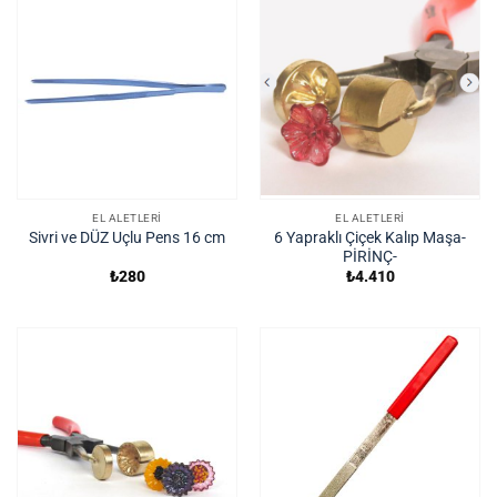
EL ALETLERI
EL ALETLERI
6 Yapraklı Çiçek Kalıp Maşa-
Sivri ve DÜZ Uçlu Pens 16 cm
PİRİNÇ-
₺
280
₺
4.410