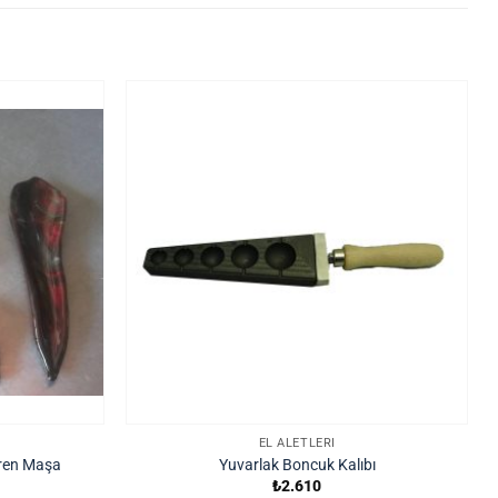
EL ALETLERI
eren Maşa
Yuvarlak Boncuk Kalıbı
₺
2.610