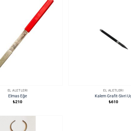
EL ALETLERI
EL ALETLERI
Elmas Eğe
Kalem Grafit-Sivri U
₺
210
₺
610