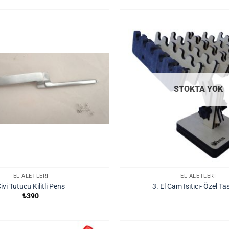
STOKTA YOK
EL ALETLERI
EL ALETLERI
ivi Tutucu Kilitli Pens
3. El Cam Isıtıcı- Özel T
₺
390