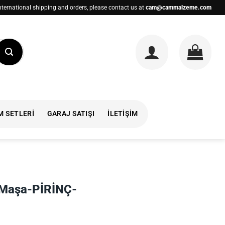
nternational shipping and orders, please contact us at
cam@cammalzeme.com
M SETLERI
GARAJ SATIŞI
İLETIŞIM
 Maşa-PİRİNÇ-