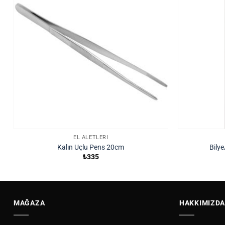
EL ALETLERI
Kalın Uçlu Pens 20cm
Bily
₺
335
MAĞAZA
HAKKIMIZDA