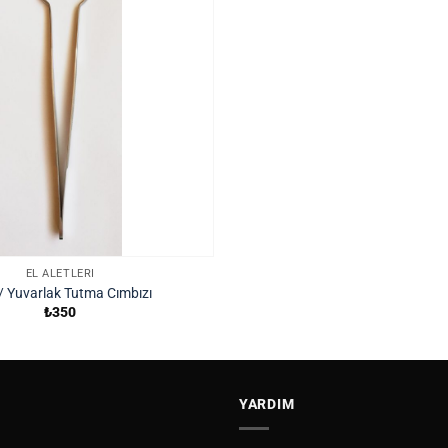
EL ALETLERI
e/ Yuvarlak Tutma Cımbızı
₺
350
YARDIM