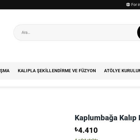
For i
Ara:
IŞMA
KALIPLA ŞEKILLENDIRME VE FÜZYON
ATÖLYE KURULU
Kaplumbağa Kalıp
₺
4.410