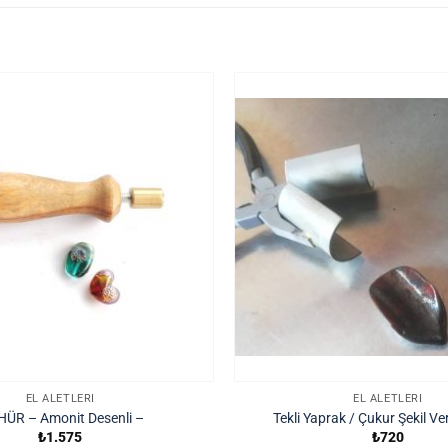
EL ALETLERI
EL ALETLERI
ÜR – Amonit Desenli –
Tekli Yaprak / Çukur Şekil V
₺
1.575
₺
720