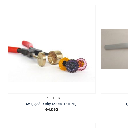
EL ALETLERI
Ay Çiçeği Kalıp Maşa- PİRİNÇ-
Ç
₺
4.095