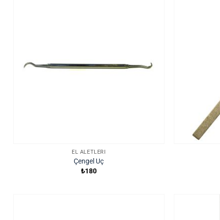
EL ALETLERI
Çengel Uç
₺
180