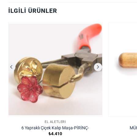
İLGILI ÜRÜNLER
EL ALETLERI
6 Yapraklı Çiçek Kalıp Maşa-PİRİNÇ-
MÜH
₺
4.410