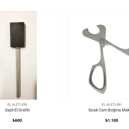
EL ALETLERI
EL ALETLERI
Saplı El Grafiti
Sıcak Cam Boğma Mak
₺
600
₺
1.100