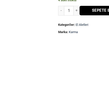
4 adet stokta
Kaplumbağa Kalıp Maşa-PİRİNÇ- 
SEPETE 
Kategoriler:
El Aletleri
Marka:
Karma