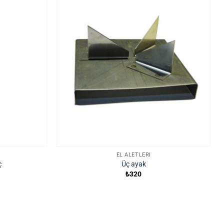
EL ALETLERI
ç
Üç ayak
₺
320