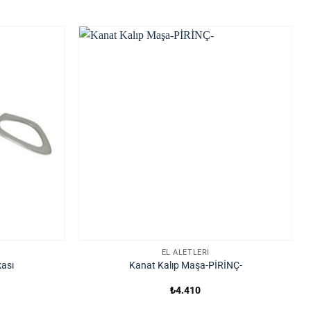
EL ALETLERI
ası
Kanat Kalıp Maşa-PİRİNÇ-
₺
4.410