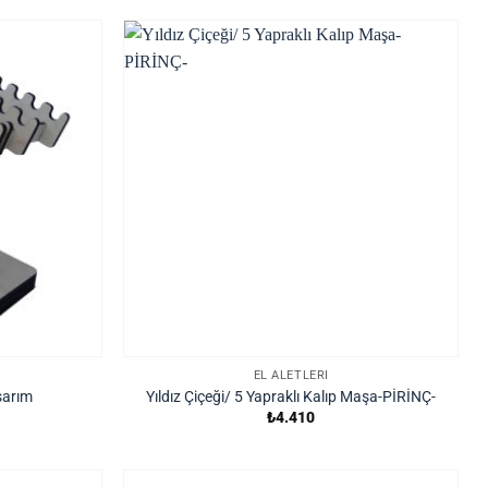
EL ALETLERI
asarım
Yıldız Çiçeği/ 5 Yapraklı Kalıp Maşa-PİRİNÇ-
₺
4.410