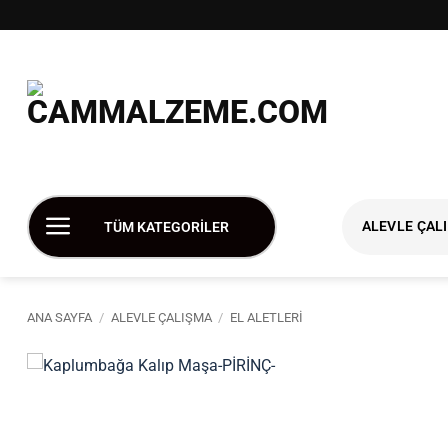
İçeriğe
atla
ALEVLE ÇAL
TÜM KATEGORİLER
ANA SAYFA
/
ALEVLE ÇALIŞMA
/
EL ALETLERI