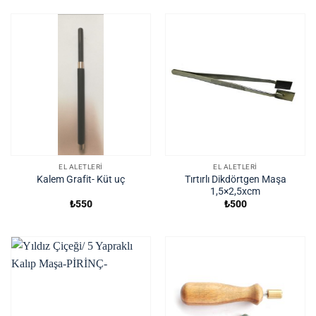
EL ALETLERI
EL ALETLERI
Tırtırlı Dikdörtgen Maşa
Kalem Grafit- Küt uç
1,5×2,5xcm
₺
550
₺
500