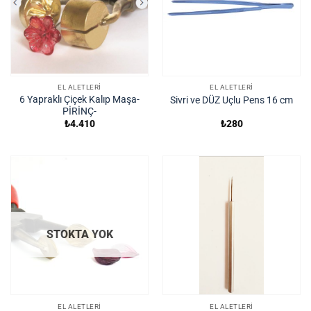
EL ALETLERI
EL ALETLERI
6 Yapraklı Çiçek Kalıp Maşa-
Sivri ve DÜZ Uçlu Pens 16 cm
PİRİNÇ-
₺
4.410
₺
280
STOKTA YOK
EL ALETLERI
EL ALETLERI