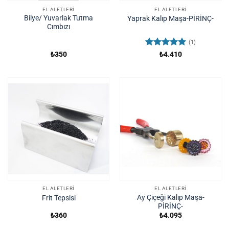
EL ALETLERI
EL ALETLERI
Bilye/ Yuvarlak Tutma
Yaprak Kalıp Maşa-PİRİNÇ-
Cımbızı
(1)
5 üzerinden
₺
350
₺
4.410
5
oy aldı
EL ALETLERI
EL ALETLERI
Ay Çiçeği Kalıp Maşa-
Frit Tepsisi
PİRİNÇ-
₺
360
₺
4.095