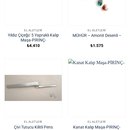
EL ALETLERI
EL ALETLERI
Yıldız Çiçeği/ 5 Yapraklı Kalıp
MÜHÜR – Amonit Desenli –
Maşa-PİRİNÇ-
₺
4.410
₺
1.575
EL ALETLERI
EL ALETLERI
Çivi Tutucu Kilitli Pens
Kanat Kalıp Maşa-PİRİNÇ-