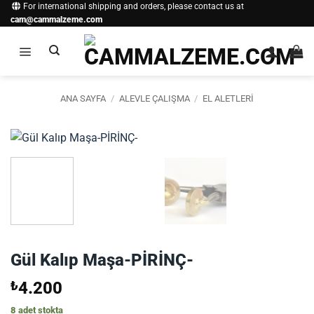
İçeriğe
For international shipping and orders, please contact us at
cam@cammalzeme.com
atla
ANA SAYFA
/
ALEVLE ÇALIŞMA
/
EL ALETLERI
Gül Kalıp Maşa-PİRİNÇ-
₺
4.200
8 adet stokta