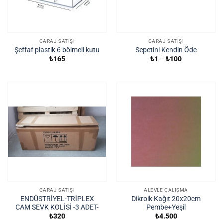
GARAJ SATIŞI
GARAJ SATIŞI
Şeffaf plastik 6 bölmeli kutu
Sepetini Kendin Öde
Fiyat
₺
165
₺
1
–
₺
100
aralığı:
₺1
-
₺100
GARAJ SATIŞI
ALEVLE ÇALIŞMA
ENDÜSTRİYEL-TRİPLEX
Dikroik Kağıt 20x20cm
CAM SEVK KOLİSİ -3 ADET-
Pembe+Yeşil
₺
320
₺
4.500