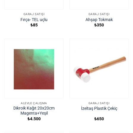
GARAJ SATIŞI
GARAJ SATIŞI
Fırça- TEL uçlu
Ahşap Tokmak
₺
85
₺
350
ALEVLE ÇALIŞMA
GARAJ SATIŞI
Dikroik Kağıt 20x20cm
İzeltaş Plastik Çekiç
Magenta+Yeşil
₺
4.500
₺
650