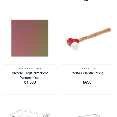
ALEVLE ÇALIŞMA
GARAJ SATIŞI
Dikroik Kağıt 20x20cm
İzeltaş Plastik Çekiç
Pembe+Yeşil
₺
4.500
₺
650