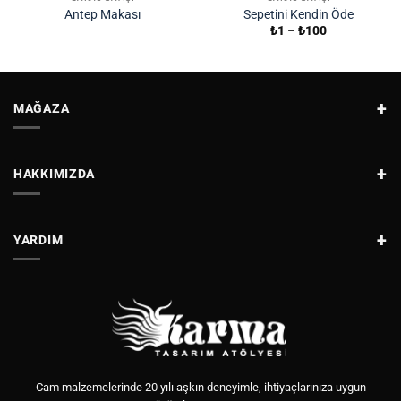
Antep Makası
Sepetini Kendin Öde
Fiyat
₺
1
–
₺
100
aralığı:
₺1
-
₺100
MAĞAZA
HAKKIMIZDA
YARDIM
Cam malzemelerinde 20 yılı aşkın deneyimle, ihtiyaçlarınıza uygun