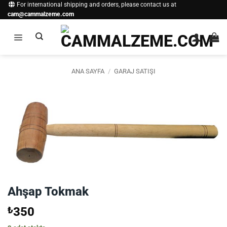
İçeriğe
For international shipping and orders, please contact us at
cam@cammalzeme.com
atla
ANA SAYFA
/
GARAJ SATIŞI
Ahşap Tokmak
₺
350