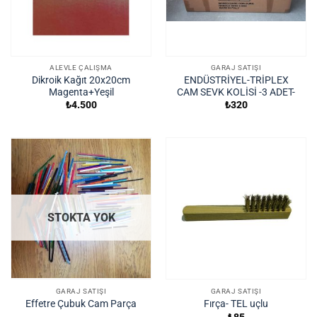
ALEVLE ÇALIŞMA
GARAJ SATIŞI
Dikroik Kağıt 20x20cm
ENDÜSTRİYEL-TRİPLEX
Magenta+Yeşil
CAM SEVK KOLİSİ -3 ADET-
₺
4.500
₺
320
STOKTA YOK
GARAJ SATIŞI
GARAJ SATIŞI
Effetre Çubuk Cam Parça
Fırça- TEL uçlu
₺
85