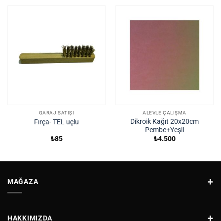
GARAJ SATIŞI
ALEVLE ÇALIŞMA
Dikroik Kağıt 20x20cm
Fırça- TEL uçlu
Pembe+Yeşil
₺
85
₺
4.500
MAĞAZA
HAKKIMIZDA