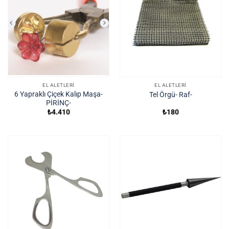
EL ALETLERI
EL ALETLERI
6 Yapraklı Çiçek Kalıp Maşa-
Tel Örgü- Raf-
PİRİNÇ-
₺
4.410
₺
180