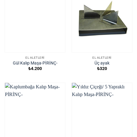
EL ALETLERI
EL ALETLERI
Gül Kalıp Maşa-PİRİNÇ-
Üç ayak
₺
4.200
₺
320