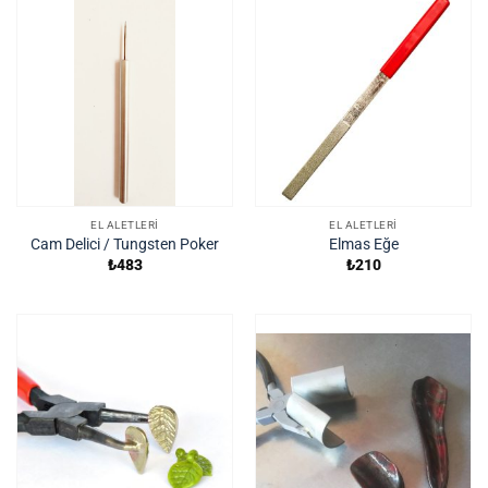
EL ALETLERI
EL ALETLERI
Cam Delici / Tungsten Poker
Elmas Eğe
₺
483
₺
210