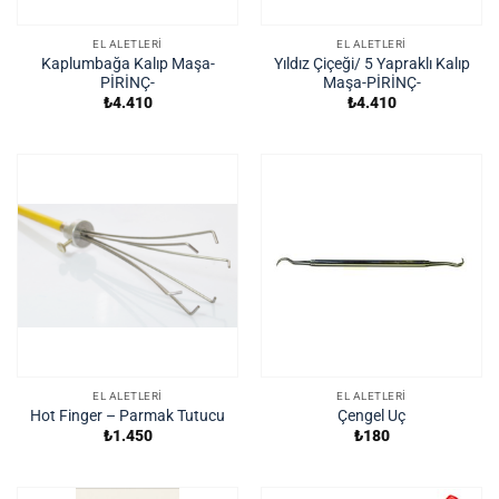
EL ALETLERI
EL ALETLERI
Kaplumbağa Kalıp Maşa-
Yıldız Çiçeği/ 5 Yapraklı Kalıp
PİRİNÇ-
Maşa-PİRİNÇ-
₺
4.410
₺
4.410
EL ALETLERI
EL ALETLERI
Hot Finger – Parmak Tutucu
Çengel Uç
₺
1.450
₺
180