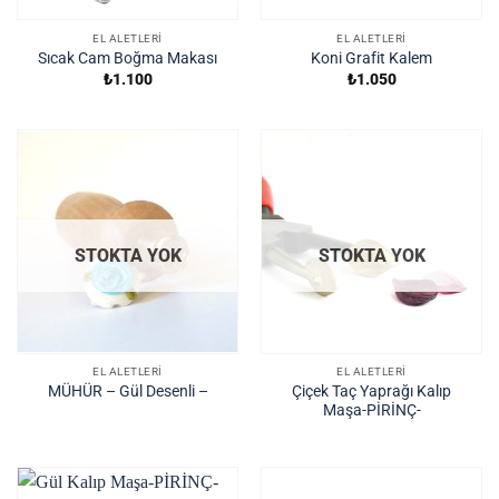
EL ALETLERI
EL ALETLERI
Sıcak Cam Boğma Makası
Koni Grafit Kalem
₺
1.100
₺
1.050
STOKTA YOK
STOKTA YOK
EL ALETLERI
EL ALETLERI
Çiçek Taç Yaprağı Kalıp
MÜHÜR – Gül Desenli –
Maşa-PİRİNÇ-