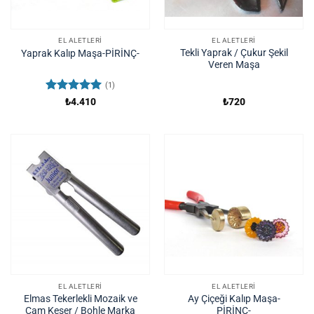
EL ALETLERI
EL ALETLERI
Tekli Yaprak / Çukur Şekil
Yaprak Kalıp Maşa-PİRİNÇ-
Veren Maşa
(1)
5 üzerinden
₺
4.410
₺
720
5
oy aldı
EL ALETLERI
EL ALETLERI
Elmas Tekerlekli Mozaik ve
Ay Çiçeği Kalıp Maşa-
Cam Keser / Bohle Marka
PİRİNÇ-