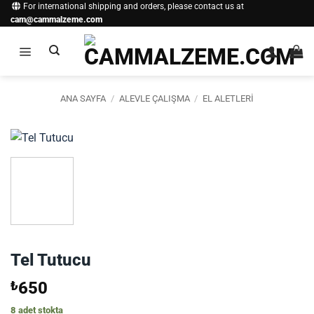
İçeriğe
For international shipping and orders, please contact us at
cam@cammalzeme.com
atla
ANA SAYFA
/
ALEVLE ÇALIŞMA
/
EL ALETLERI
Tel Tutucu
₺
650
8 adet stokta