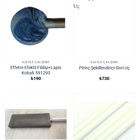
ALEVLE ÇALIŞMA
ALEVLE ÇALIŞMA
Effetre Efektli Fildişi+Lapis
Pirinç Şekillendirici-Sivri Uç
Kobalt 591293
₺
190
₺
730