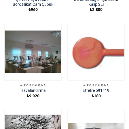
Borosilikat Cam Çubuk
Kalıp 2Li
₺
960
₺
2.800
ALEVLE ÇALIŞMA
ALEVLE ÇALIŞMA
Havalandırma
Effetre 591419
₺
9.920
₺
180