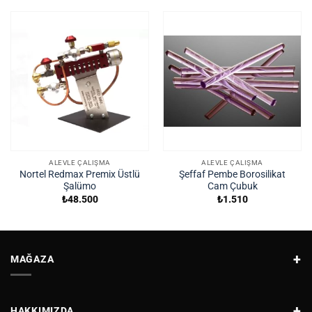
ALEVLE ÇALIŞMA
ALEVLE ÇALIŞMA
Nortel Redmax Premix Üstlü
Şeffaf Pembe Borosilikat
Şalümo
Cam Çubuk
₺
48.500
₺
1.510
MAĞAZA
HAKKIMIZDA