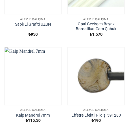
ALEVLE ÇALIŞMA
ALEVLE ÇALIŞMA
Opal Geçirgen Beyaz
Saplı El Grafiti UZUN
Borosilikat Cam Çubuk
₺
950
₺
1.570
ALEVLE ÇALIŞMA
ALEVLE ÇALIŞMA
Kalp Mandrel 7mm
Effetre Efektli Fildişi 591283
₺
115,50
₺
190