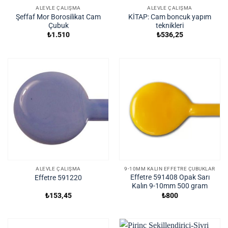
ALEVLE ÇALIŞMA
ALEVLE ÇALIŞMA
Şeffaf Mor Borosilikat Cam
KİTAP: Cam boncuk yapım
Çubuk
teknikleri
₺
1.510
₺
536,25
ALEVLE ÇALIŞMA
9-10MM KALIN EFFETRE ÇUBUKLAR
Effetre 591408 Opak Sarı
Effetre 591220
Kalın 9-10mm 500 gram
₺
153,45
₺
800