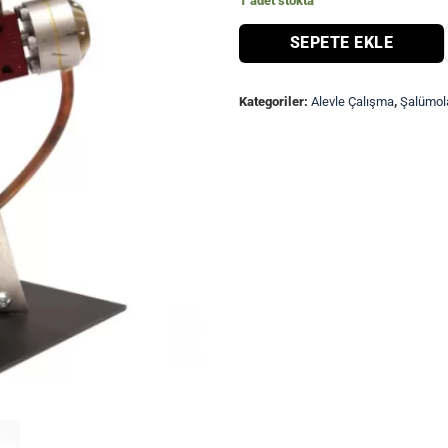
1 adet stokta
SEPETE EKLE
Kategoriler:
Alevle Çalışma
,
Şalümol