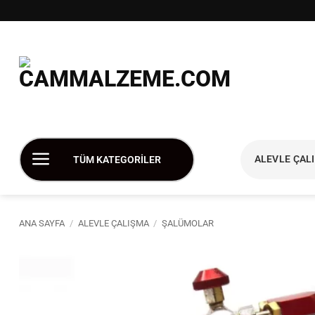
İçeriğe
atla
ALEVLE ÇAL
TÜM KATEGORİLER
ANA SAYFA
/
ALEVLE ÇALIŞMA
/
ŞALÜMOLAR