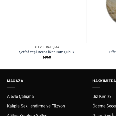
ALEVLE ÇALIŞMA
Şeffaf Yeşil Borosilikat Cam Çubuk
Effe
₺
960
MAĞAZA
HAKKIMIZDA
Alevle Çalışma
Biz Kimiz?
Kalıpla Şekillendirme ve Füzyon
Ödeme Seçen
Atölye Kurulum Setleri
Garanti ve İ