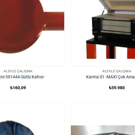
ALEVLE ÇALIŞMA
ALEVLE ÇALIŞMA
tre 591444-Sütlü Kahve-
Karma S1 -MAXİ Çok Amaçl
₺
160,09
₺
59.980