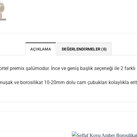
AÇIKLAMA
DEĞERLENDIRMELER (0)
tel premix şalümodur. İnce ve geniş başlık seçeneği ile 2 farklı u
uşak ve borosilikat 10-20mm dolu cam çubukları kolaylıkla eriti