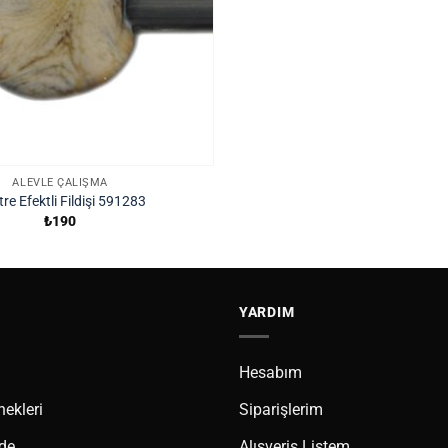
ALEVLE ÇALIŞMA
tre Efektli Fildişi 591283
₺
190
YARDIM
Hesabım
ekleri
Siparişlerim
ade
Alışveriş Listem