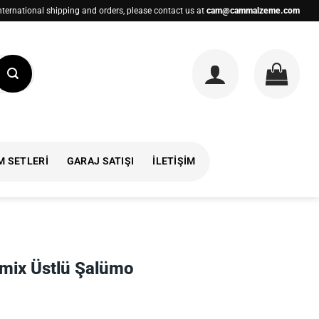
nternational shipping and orders, please contact us at
cam@cammalzeme.com
M SETLERI
GARAJ SATIŞI
İLETIŞIM
mix Üstlü Şalümo