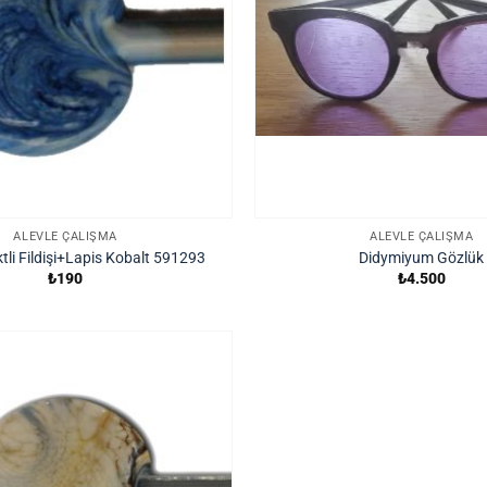
ALEVLE ÇALIŞMA
ALEVLE ÇALIŞMA
ktli Fildişi+Lapis Kobalt 591293
Didymiyum Gözlük
₺
190
₺
4.500