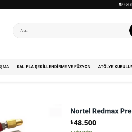
For i
Ara:
IŞMA
KALIPLA ŞEKILLENDIRME VE FÜZYON
ATÖLYE KURULU
Nortel Redmax Pre
₺
48.500