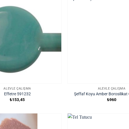
ALEVLE ÇALIŞMA
ALEVLE ÇALIŞMA
Effetre 591232
Şeffaf Koyu Amber Borosilika
₺
153,45
₺
960