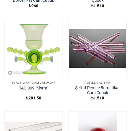
Borosilikat Cam Çubuk
Çubuk
₺
960
₺
1.510
BOROSILIKAT CAM ÇUBUKLAR
ALEVLE ÇALIŞMA
Şeffaf Pembe Borosilikat
TAG 009 “Slyrm”
Cam Çubuk
₺
281,50
₺
1.510