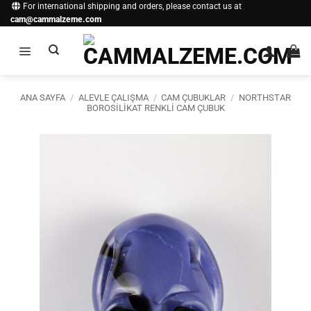
İçeriğe
For international shipping and orders, please contact us at
cam@cammalzeme.com
atla
ANA SAYFA
/
ALEVLE ÇALIŞMA
/
CAM ÇUBUKLAR
/
NORTHSTAR
BOROSILIKAT RENKLI CAM ÇUBUK