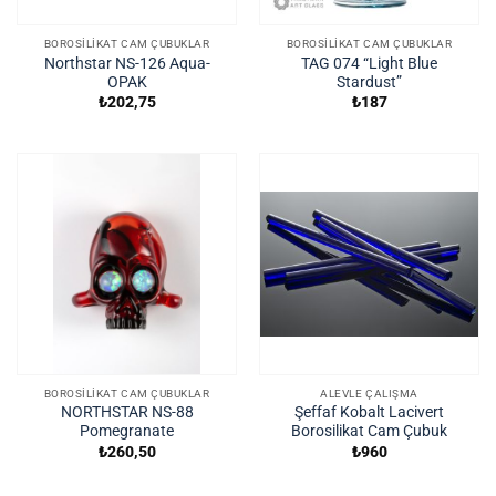
BOROSILIKAT CAM ÇUBUKLAR
BOROSILIKAT CAM ÇUBUKLAR
Northstar NS-126 Aqua-
TAG 074 “Light Blue
OPAK
Stardust”
₺
202,75
₺
187
BOROSILIKAT CAM ÇUBUKLAR
ALEVLE ÇALIŞMA
NORTHSTAR NS-88
Şeffaf Kobalt Lacivert
Pomegranate
Borosilikat Cam Çubuk
₺
260,50
₺
960