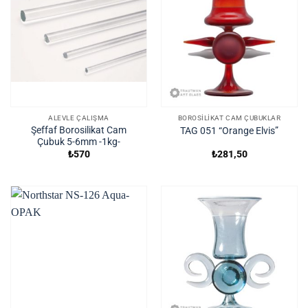
ALEVLE ÇALIŞMA
BOROSILIKAT CAM ÇUBUKLAR
Şeffaf Borosilikat Cam
TAG 051 “Orange Elvis”
Çubuk 5-6mm -1kg-
₺
570
₺
281,50