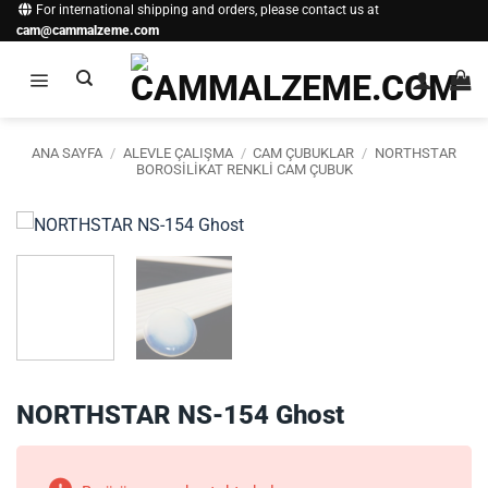
İçeriğe
For international shipping and orders, please contact us at
cam@cammalzeme.com
atla
ANA SAYFA
/
ALEVLE ÇALIŞMA
/
CAM ÇUBUKLAR
/
NORTHSTAR
BOROSILIKAT RENKLI CAM ÇUBUK
NORTHSTAR NS-154 Ghost