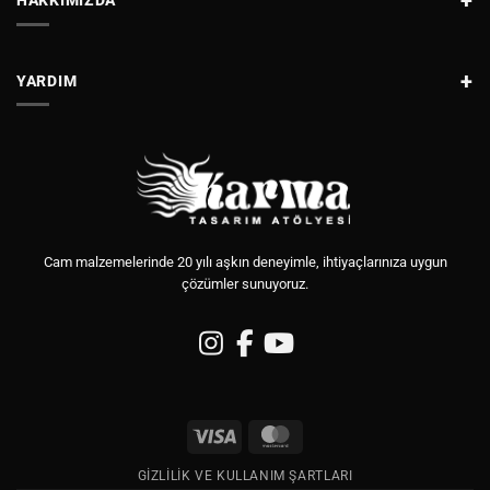
HAKKIMIZDA
YARDIM
Cam malzemelerinde 20 yılı aşkın deneyimle, ihtiyaçlarınıza uygun
çözümler sunuyoruz.
Visa
MasterCard
GIZLILIK VE KULLANIM ŞARTLARI