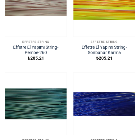
EFFETRE STRING
EFFETRE STRING
Effetre El Yapımı String-
Effetre El Yapımı String-
Pembe-260
Sonbahar Karma
₺
205,21
₺
205,21