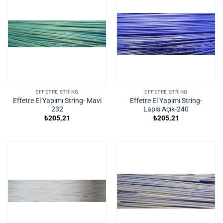
EFFETRE STRING
EFFETRE STRING
Effetre El Yapımı String- Mavi
Effetre El Yapımı String-
232
Lapis Açık-240
₺
205,21
₺
205,21