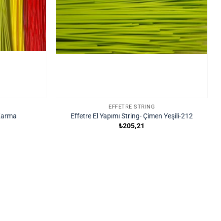
EFFETRE STRING
 Karma
Effetre El Yapımı String- Çimen Yeşili-212
₺
205,21