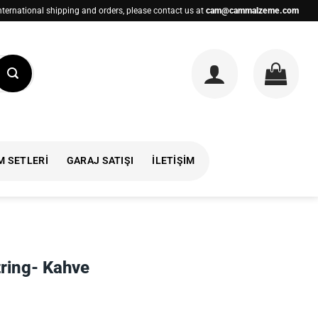
nternational shipping and orders, please contact us at
cam@cammalzeme.com
M SETLERI
GARAJ SATIŞI
İLETIŞIM
tring- Kahve