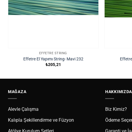
EFFETRE STRING
Effetre El Yapımı String- Mavi 232
Effetre
₺
205,21
MAĞAZA
HAKKIMIZDA
Alevle Çalışma
Biz Kimiz?
Kalıpla Şekillendirme ve Füzyon
Ödeme Seçen
Atölye Kurulum Setleri
Garanti ve İ