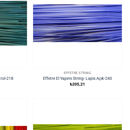
EFFETRE STRING
trol-218
Effetre El Yapımı String- Lapis Açık-240
₺
205,21