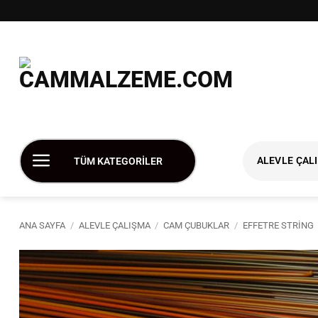
İçeriğe
atla
ALEVLE ÇAL
TÜM KATEGORİLER
ANA SAYFA
/
ALEVLE ÇALIŞMA
/
CAM ÇUBUKLAR
/
EFFETRE STRING