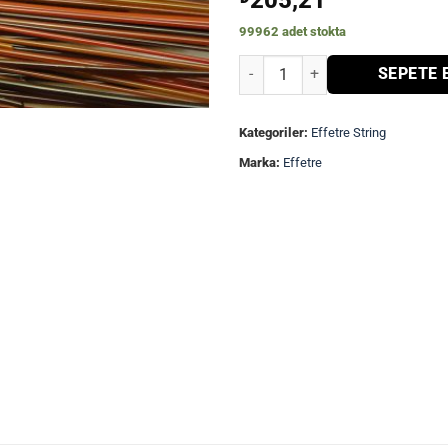
205,21
99962 adet stokta
Effetre El Yapımı String- Kahve 
SEPETE 
Kategoriler:
Effetre String
Marka:
Effetre