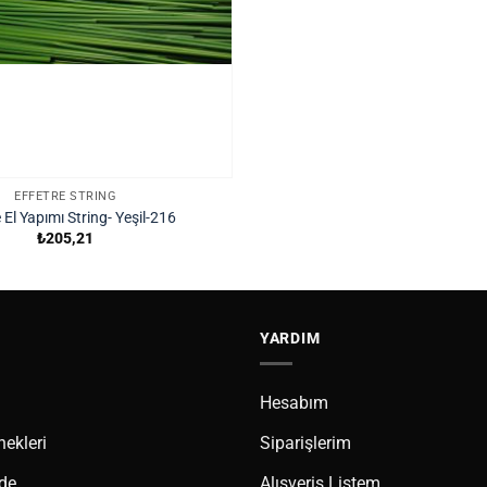
EFFETRE STRING
 El Yapımı String- Yeşil-216
₺
205,21
YARDIM
Hesabım
ekleri
Siparişlerim
ade
Alışveriş Listem