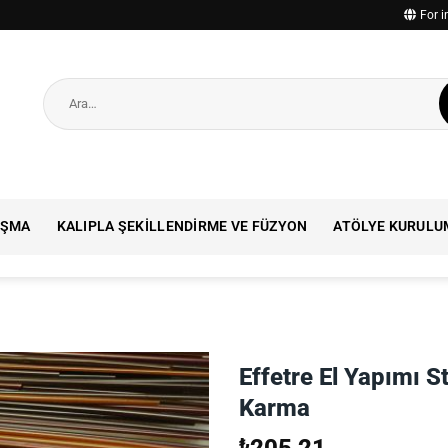
For i
Ara:
IŞMA
KALIPLA ŞEKILLENDIRME VE FÜZYON
ATÖLYE KURULU
Effetre El Yapımı S
Karma
₺