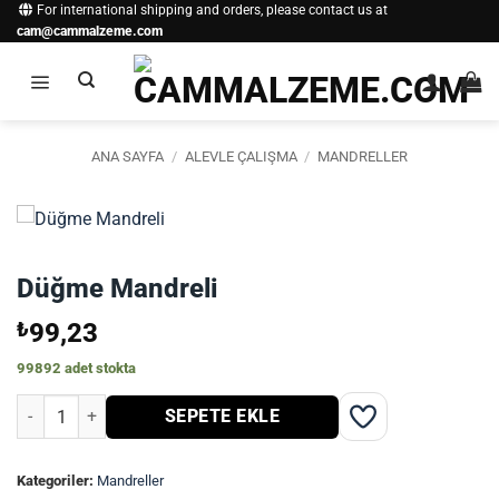
İçeriğe
For international shipping and orders, please contact us at
cam@cammalzeme.com
atla
ANA SAYFA
/
ALEVLE ÇALIŞMA
/
MANDRELLER
Düğme Mandreli
₺
99,23
99892 adet stokta
Düğme Mandreli adet
SEPETE EKLE
Kategoriler:
Mandreller