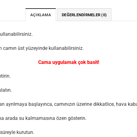
AÇIKLAMA
DEĞERLENDIRMELER (0)
llanabilirsiniz.
 camın üst yüzeyinde kullanabilirsiniz.
Cama uygulamak çok basit!
tirin.
latın.
tan ayrılmaya başlayınca, camınızın üzerine dikkatlice, hava kaba
artma arada su kalmamasına özen gösterin.
süreyle kurutun.