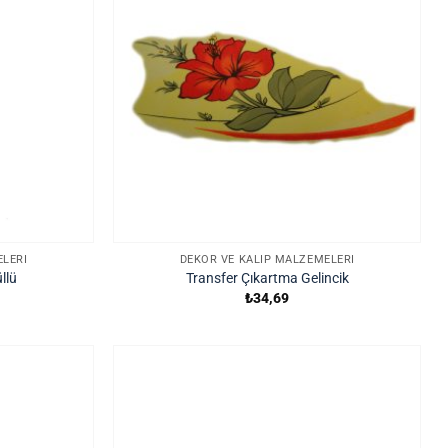
ELERI
DEKOR VE KALIP MALZEMELERI
llü
Transfer Çıkartma Gelincik
₺
34,69