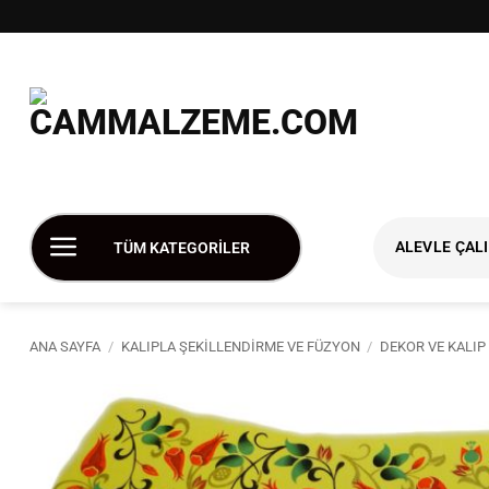
İçeriğe
atla
ALEVLE ÇAL
TÜM KATEGORİLER
ANA SAYFA
/
KALIPLA ŞEKILLENDIRME VE FÜZYON
/
DEKOR VE KALIP