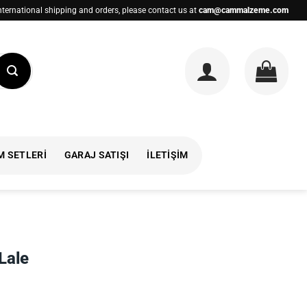
nternational shipping and orders, please contact us at
cam@cammalzeme.com
M SETLERI
GARAJ SATIŞI
İLETIŞIM
Lale