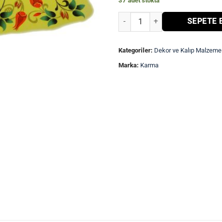
37 adet stokta
Transfer Çıkartma Lale adet
SEPETE 
Kategoriler:
Dekor ve Kalıp Malzemel
Marka:
Karma