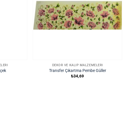
ELERI
DEKOR VE KALIP MALZEMELERI
içek
Transfer Çıkartma Pembe Güller
₺
34,69