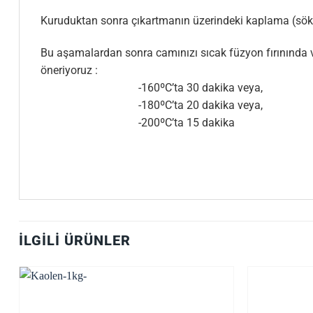
Kuruduktan sonra çıkartmanın üzerindeki kaplama (söküle
Bu aşamalardan sonra camınızı sıcak füzyon fırınında vey
öneriyoruz :
-160ºC’ta 30 dakika veya,
-180ºC’ta 20 dakika veya,
-200ºC’ta 15 dakika
İLGILI ÜRÜNLER