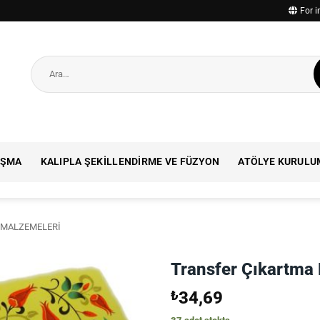
For i
Ara:
IŞMA
KALIPLA ŞEKILLENDIRME VE FÜZYON
ATÖLYE KURULU
 MALZEMELERI
Transfer Çıkartma 
₺
34,69