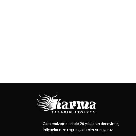
Cam malzemelerinde 20 yılı aşkın deneyimle,
ihtiyaçlarınıza uygun çözümler sunuyoruz.