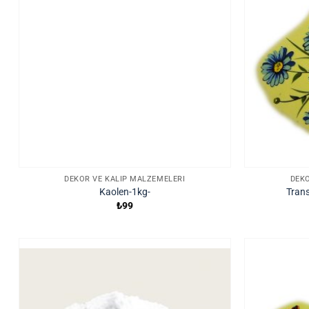
DEKOR VE KALIP MALZEMELERI
DEKO
Kaolen-1kg-
Trans
₺
99