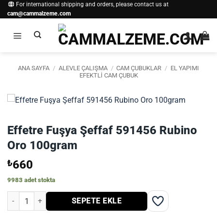
İçeriğe
For international shipping and orders, please contact us at
cam@cammalzeme.com
atla
ANA SAYFA
/
ALEVLE ÇALIŞMA
/
CAM ÇUBUKLAR
/
EL YAPIMI
EFEKTLI CAM ÇUBUK
Effetre Fuşya Şeffaf 591456 Rubino
Oro 100gram
₺
660
9983 adet stokta
Effetre Fuşya Şeffaf 591456 Rubino Oro 100gram adet
SEPETE EKLE