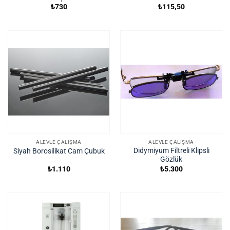
₺
730
₺
115,50
ALEVLE ÇALIŞMA
ALEVLE ÇALIŞMA
Didymiyum Filtreli Klipsli
Siyah Borosilikat Cam Çubuk
Gözlük
₺
1.110
₺
5.300