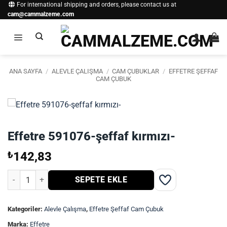
İçeriğe
For international shipping and orders, please contact us at
cam@cammalzeme.com
atla
ANA SAYFA
/
ALEVLE ÇALIŞMA
/
CAM ÇUBUKLAR
/
EFFETRE ŞEFFAF
CAM ÇUBUK
Effetre 591076-şeffaf kırmızı-
₺
142,83
Effetre 591076-şeffaf kırmızı- adet
SEPETE EKLE
Kategoriler:
Alevle Çalışma
,
Effetre Şeffaf Cam Çubuk
Marka:
Effetre