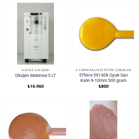
ALEVLE ÇALIŞMA
9-10MM KALIN EFFETRE ÇUBUKLAR
Effetre 591408 Opak Sarı
Oksijen Makinesi 5 LT
Kalın 9-10mm 500 gram
₺
16.960
₺
800