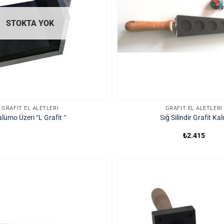
STOKTA YOK
GRAFIT EL ALETLERI
GRAFIT EL ALETLERI
alümo Üzeri “L Grafit “
Sığ Silindir Grafit Kal
₺
2.415