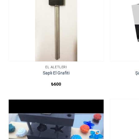
EL ALETLERI
Saplı El Grafiti
Ş
₺
600