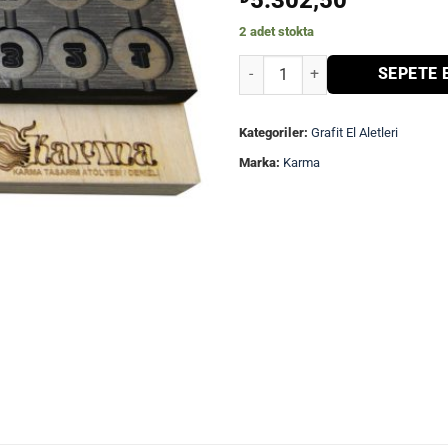
5.302,50
2 adet stokta
Alfabe - Numara Grafit Kalıp-MA
SEPETE 
Kategoriler:
Grafit El Aletleri
Marka:
Karma