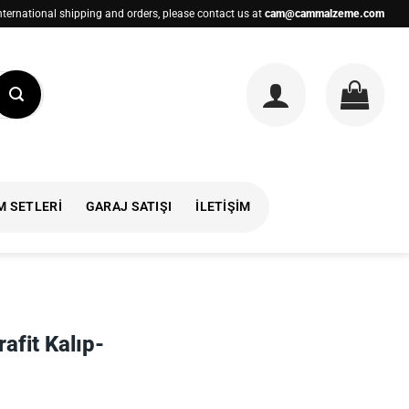
nternational shipping and orders, please contact us at
cam@cammalzeme.com
M SETLERI
GARAJ SATIŞI
İLETIŞIM
afit Kalıp-