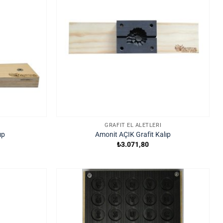
GRAFIT EL ALETLERI
ıp
Amonit AÇIK Grafit Kalıp
u
₺
3.071,80
ndaki
yat:
2.400.