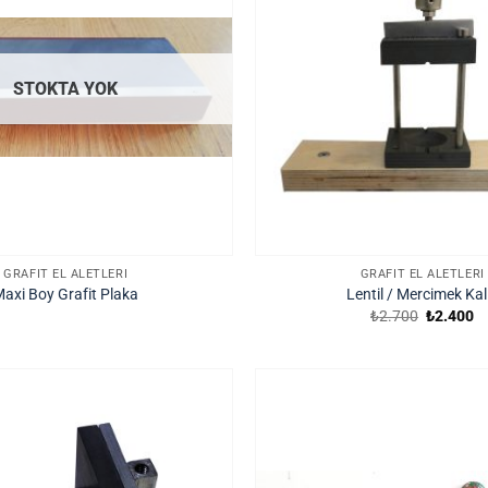
STOKTA YOK
GRAFIT EL ALETLERI
GRAFIT EL ALETLERI
axi Boy Grafit Plaka
Lentil / Mercimek Kal
Orijinal
Ş
₺
2.700
₺
2.400
fiyat:
a
₺2.700.
fi
₺