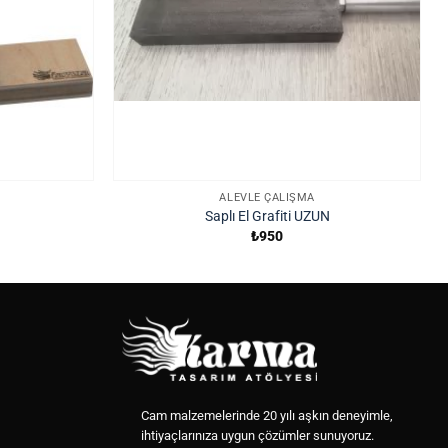
ALEVLE ÇALIŞMA
Saplı El Grafiti UZUN
₺
950
Cam malzemelerinde 20 yılı aşkın deneyimle,
ihtiyaçlarınıza uygun çözümler sunuyoruz.