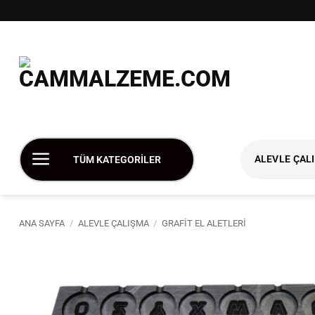
İçeriğe
atla
ALEVLE ÇAL
TÜM KATEGORİLER
ANA SAYFA
/
ALEVLE ÇALIŞMA
/
GRAFIT EL ALETLERI