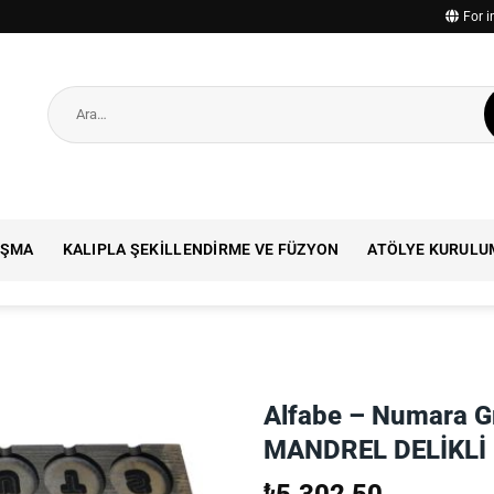
For i
Ara:
IŞMA
KALIPLA ŞEKILLENDIRME VE FÜZYON
ATÖLYE KURULU
Alfabe – Numara Gr
MANDREL DELİKLİ
₺