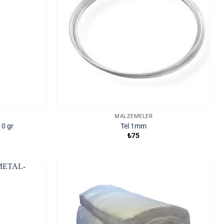
MALZEMELER
10 gr
Tel 1mm
₺
75