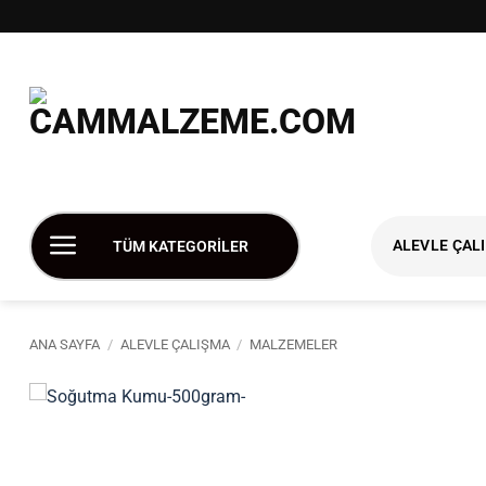
İçeriğe
atla
ALEVLE ÇAL
TÜM KATEGORİLER
ANA SAYFA
/
ALEVLE ÇALIŞMA
/
MALZEMELER