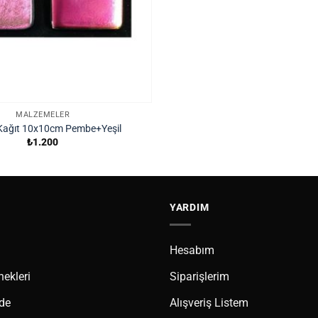
MALZEMELER
 Kağıt 10x10cm Pembe+Yeşil
₺
1.200
YARDIM
Hesabım
ekleri
Siparişlerim
ade
Alışveriş Listem