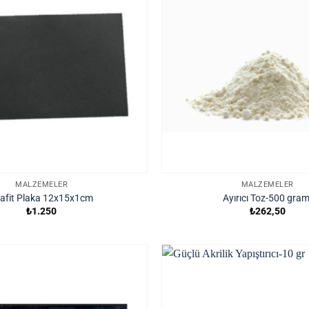
MALZEMELER
MALZEMELER
afit Plaka 12x15x1cm
Ayırıcı Toz-500 gram
₺
1.250
₺
262,50