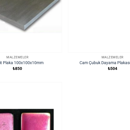
MALZEMELER
MALZEMELER
it Plaka 100x100x10mm
Cam Çubuk Dayama Plakas
₺
850
₺
504