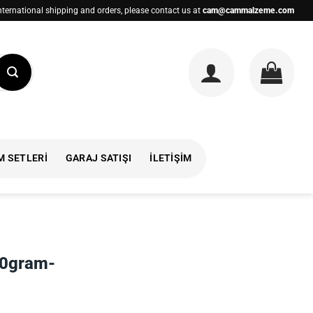
nternational shipping and orders, please contact us at
cam@cammalzeme.com
M SETLERI
GARAJ SATIŞI
İLETIŞIM
0gram-