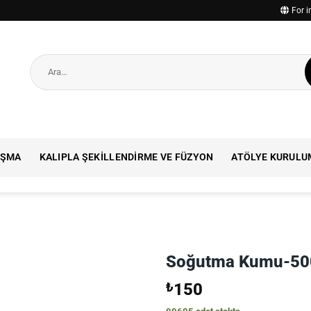
For i
Ara:
IŞMA
KALIPLA ŞEKILLENDIRME VE FÜZYON
ATÖLYE KURULU
Soğutma Kumu-50
₺
150