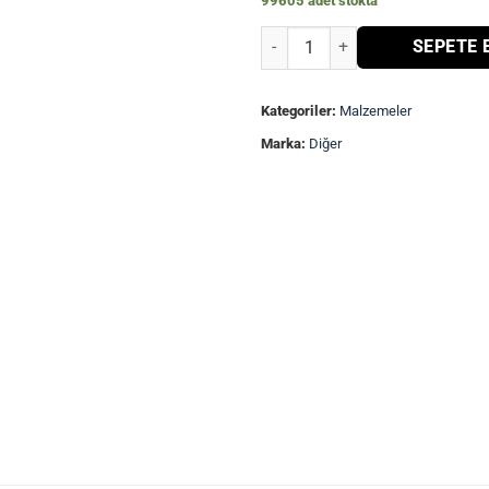
99605 adet stokta
Soğutma Kumu-500gram- adet
SEPETE 
Kategoriler:
Malzemeler
Marka:
Diğer