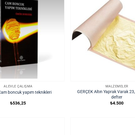
ALEVLE ÇALIŞMA
MALZEMELER
GERÇEK Altın Yaprak Varak 23,
Cam boncuk yapım teknikleri
defter
₺
536,25
₺
4.500