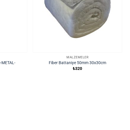
MALZEMELER
ı-METAL-
Fiber Battaniye 50mm 30x30cm
₺
320