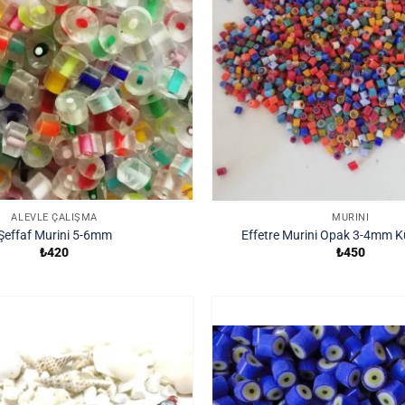
ALEVLE ÇALIŞMA
MURINI
Şeffaf Murini 5-6mm
Effetre Murini Opak 3-4mm K
₺
420
₺
450