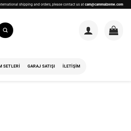
nternational shipping and orders, please contact us at
cam@cammalzeme.com
M SETLERI
GARAJ SATIŞI
İLETIŞIM