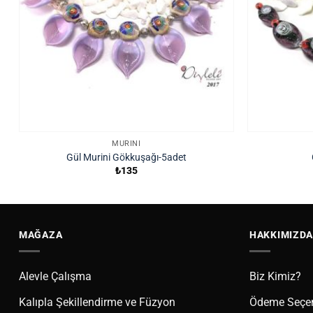
MURINI
Gül Murini Gökkuşağı-5adet
₺
135
MAĞAZA
HAKKIMIZDA
Alevle Çalışma
Biz Kimiz?
Kalıpla Şekillendirme ve Füzyon
Ödeme Seçen