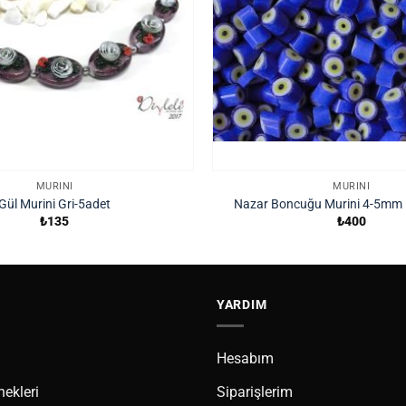
MURINI
MURINI
Gül Murini Gri-5adet
Nazar Boncuğu Murini 4-5mm 
₺
135
₺
400
YARDIM
Hesabım
ekleri
Siparişlerim