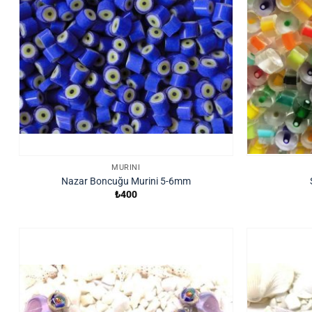
MURINI
Nazar Boncuğu Murini 5-6mm
₺
400