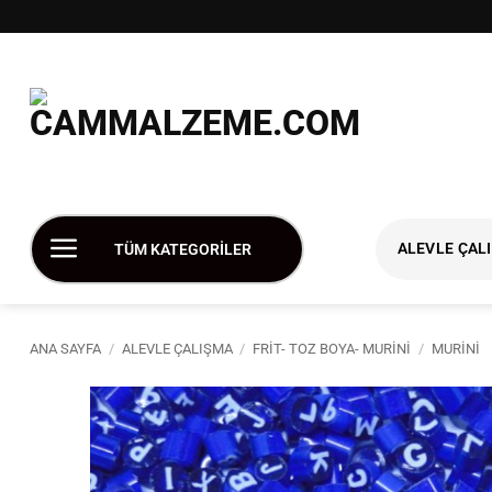
İçeriğe
atla
ALEVLE ÇAL
TÜM KATEGORİLER
ANA SAYFA
/
ALEVLE ÇALIŞMA
/
FRIT- TOZ BOYA- MURINI
/
MURINI