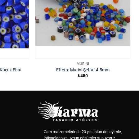
MURINI
Küçük Ebat
Effetre Murini Şeffaf 4-5mm
₺
450
Cam malzemelerinde 20 yılı aşkın deneyimle,
ihtiyaçlarınıza uygun çözümler sunuyoruz.