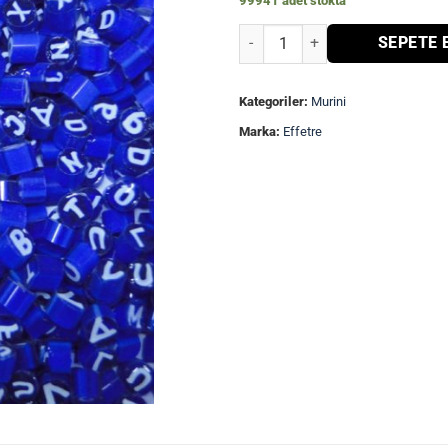
99941 adet stokta
Harf Murini Karma adet
SEPETE 
Kategoriler:
Murini
Marka:
Effetre