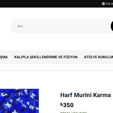
For i
Ara:
IŞMA
KALIPLA ŞEKILLENDIRME VE FÜZYON
ATÖLYE KURULU
Harf Murini Karma
₺
350