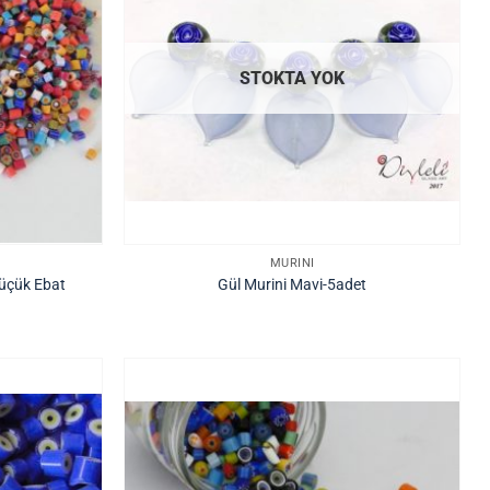
STOKTA YOK
MURINI
üçük Ebat
Gül Murini Mavi-5adet