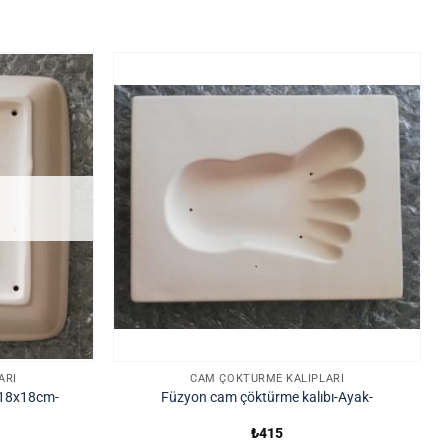
ARI
CAM ÇÖKTÜRME KALIPLARI
-18x18cm-
Füzyon cam çöktürme kalıbı-Ayak-
₺
415