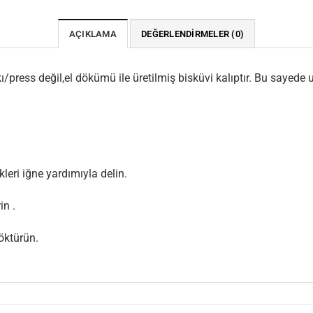
AÇIKLAMA
DEĞERLENDIRMELER (0)
/press değil,el dökümü ile üretilmiş bisküvi kalıptır. Bu sayede
kleri iğne yardımıyla delin.
in .
öktürün.