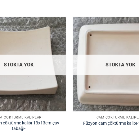
STOKTA YOK
STOKTA YOK
M ÇÖKTÜRME KALIPLARI
CAM ÇÖKTÜRME KALIPL
 çöktürme kalıbı-13x13cm-çay
Füzyon cam çöktürme kalıbı
tabağı-