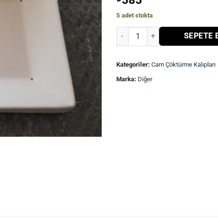
585
5 adet stokta
Füzyon cam çöktürme kalıbı-22x
SEPETE 
Kategoriler:
Cam Çöktürme Kalıpları
Marka:
Diğer