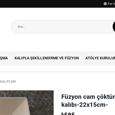
For i
Ara:
IŞMA
KALIPLA ŞEKILLENDIRME VE FÜZYON
ATÖLYE KURULU
KALIPLARI
Füzyon cam çöktü
kalıbı-22x15cm-
₺