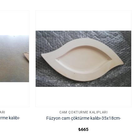
ARI
CAM ÇÖKTÜRME KALIPLARI
rme kalıbı-
Füzyon cam çöktürme kalıbı-35x18cm-
₺
665
aki
t: