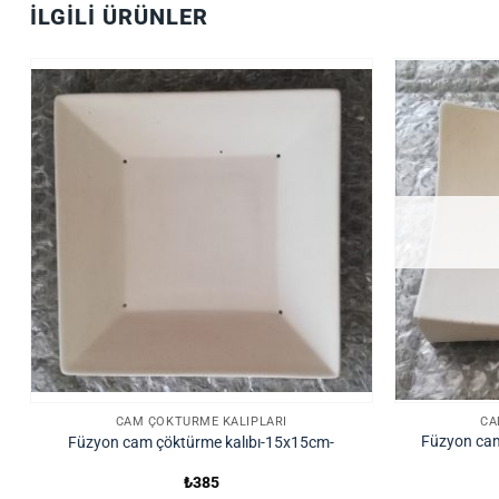
İLGILI ÜRÜNLER
CAM ÇÖKTÜRME KALIPLARI
CA
Füzyon cam
Füzyon cam çöktürme kalıbı-15x15cm-
₺
385