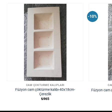
-10%
CAM ÇÖKTÜRME KALIPLARI
CA
Füzyon cam çöktürme kalıbı-40x18cm-
Füzyon cam ç
Çerezlik
₺
965