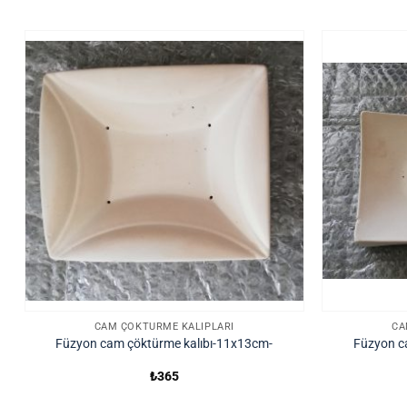
CAM ÇÖKTÜRME KALIPLARI
CA
Füzyon cam çöktürme kalıbı-11x13cm-
Füzyon c
₺
365