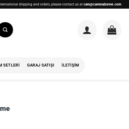
nternational shipping and orders, please contact us at
cam@cammalzeme.com
M SETLERI
GARAJ SATIŞI
İLETIŞIM
rme