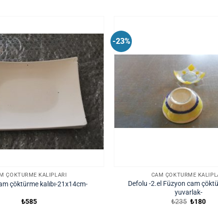
-23%
M ÇÖKTÜRME KALIPLARI
CAM ÇÖKTÜRME KALIPL
Defolu -2.el Füzyon cam çöktü
am çöktürme kalıbı-21x14cm-
yuvarlak-
Orijinal
Şu
₺
585
₺
235
₺
180
fiyat:
and
₺235.
fiya