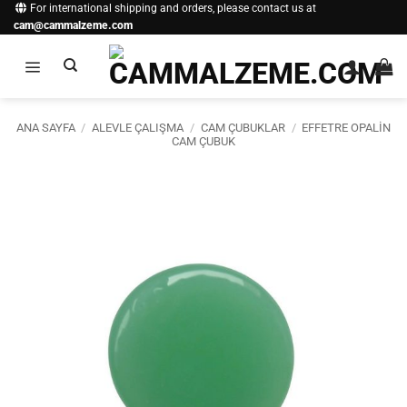
İçeriğe
For international shipping and orders, please contact us at
cam@cammalzeme.com
atla
ANA SAYFA
/
ALEVLE ÇALIŞMA
/
CAM ÇUBUKLAR
/
EFFETRE OPALIN
CAM ÇUBUK