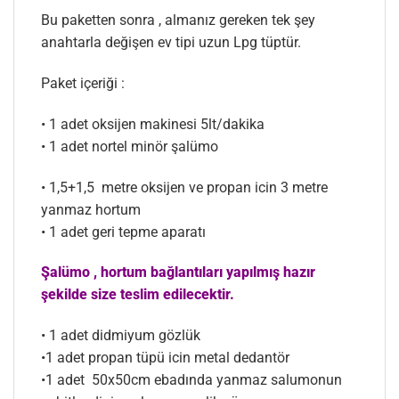
Bu paketten sonra , almanız gereken tek şey
anahtarla değişen ev tipi uzun Lpg tüptür.
Paket içeriği :
• 1 adet oksijen makinesi 5lt/dakika
• 1 adet nortel minör şalümo
• 1,5+1,5 metre oksijen ve propan icin 3 metre
yanmaz hortum
• 1 adet geri tepme aparatı
Şalümo , hortum bağlantıları yapılmış hazır
şekilde size teslim edilecektir.
• 1 adet didmiyum gözlük
•1 adet propan tüpü icin metal dedantör
•1 adet 50x50cm ebadında yanmaz salumonun