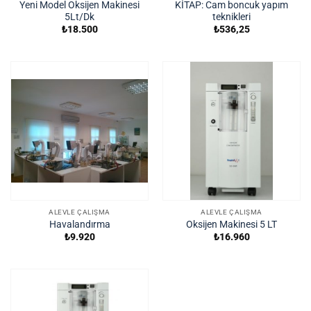
Yeni Model Oksijen Makinesi
KİTAP: Cam boncuk yapım
5Lt/Dk
teknikleri
₺
18.500
₺
536,25
ALEVLE ÇALIŞMA
ALEVLE ÇALIŞMA
Havalandırma
Oksijen Makinesi 5 LT
₺
9.920
₺
16.960